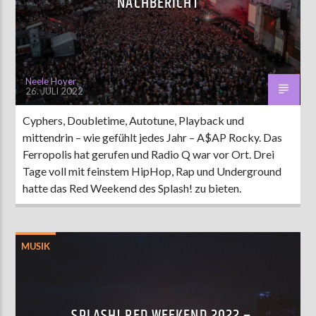
NACHBERICHT
Neele Hoyer
26. JULI 2022
Cyphers, Doubletime, Autotune, Playback und
mittendrin – wie gefühlt jedes Jahr – A$AP Rocky. Das
Ferropolis hat gerufen und Radio Q war vor Ort. Drei
Tage voll mit feinstem HipHop, Rap und Underground
hatte das Red Weekend des Splash! zu bieten.
MUSIK
SPLASH! RED WEEKEND 2022 –