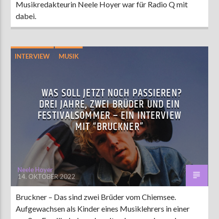
Musikredakteurin Neele Hoyer war für Radio Q mit
dabei.
INTERVIEW
MUSIK
WAS SOLL JETZT NOCH PASSIEREN?
DREI JAHRE, ZWEI BRÜDER UND EIN
FESTIVALSOMMER – EIN INTERVIEW
MIT “BRUCKNER”
Neele Hoyer
14. OKTOBER 2022
Bruckner – Das sind zwei Brüder vom Chiemsee.
Aufgewachsen als Kinder eines Musiklehrers in einer