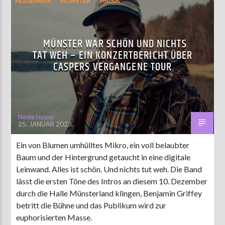
ALLGEMEIN
MÜNSTER
MUSIK
MÜNSTER WAR SCHÖN UND NICHTS
TAT WEH – EIN KONZERTBERICHT ÜBER
CASPERS VERGANGENE TOUR
Neele Hoyer
25. JANUAR 2023
Ein von Blumen umhülltes Mikro, ein voll belaubter
Baum und der Hintergrund getaucht in eine digitale
Leinwand. Alles ist schön. Und nichts tut weh. Die Band
lässt die ersten Töne des Intros an diesem 10. Dezember
durch die Halle Münsterland klingen, Benjamin Griffey
betritt die Bühne und das Publikum wird zur
euphorisierten Masse.