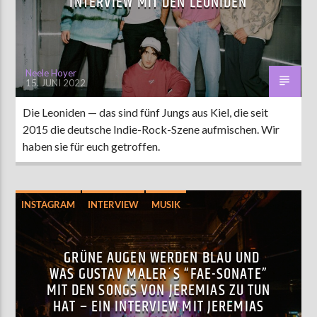
INTERVIEW MIT DEN LEONIDEN
Neele Hoyer
15. JUNI 2022
Die Leoniden ​​— das sind fünf Jungs aus Kiel, die seit
2015 die deutsche Indie-Rock-Szene aufmischen. Wir
haben sie für euch getroffen.
INSTAGRAM
INTERVIEW
MUSIK
GRÜNE AUGEN WERDEN BLAU UND
WAS GUSTAV MALER´S “FAE-SONATE”
MIT DEN SONGS VON JEREMIAS ZU TUN
HAT – EIN INTERVIEW MIT JEREMIAS