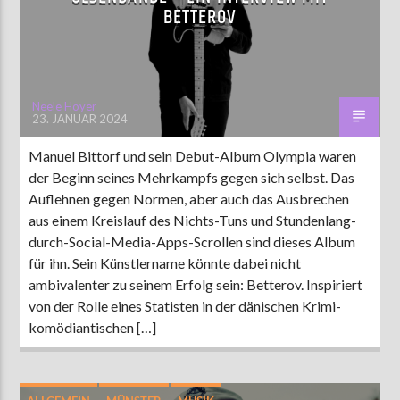
BETTEROV
AKTUELLE SENDUNG
MOEBIUS
Neele Hoyer
23. JANUAR 2024
19:00
24:00
Manuel Bittorf und sein Debut-Album Olympia waren
der Beginn seines Mehrkampfs gegen sich selbst. Das
ZU HÖREN IN
Münster
90,9 MHz
Steinfurt
103,9 MHz
Auflehnen gegen Normen, aber auch das Ausbrechen
aus einem Kreislauf des Nichts-Tuns und Stundenlang-
durch-Social-Media-Apps-Scrollen sind dieses Album
für ihn. Sein Künstlername könnte dabei nicht
ambivalenter zu seinem Erfolg sein: Betterov. Inspiriert
von der Rolle eines Statisten in der dänischen Krimi-
komödiantischen […]