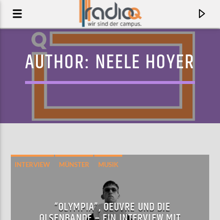
AUTHOR:
NEELE HOYER
INTERVIEW
MÜNSTER
MUSIK
AKTUELLER TRACK
NATARAJ (FEAT. MOHINI DEY, NGUYÊN LÊ,
“OLYMPIA”, OEUVRE UND DIE
BAIJU BHATT & RED SUN
STÉPHANE EDOUARD)
OLSENBANDE – EIN INTERVIEW MIT