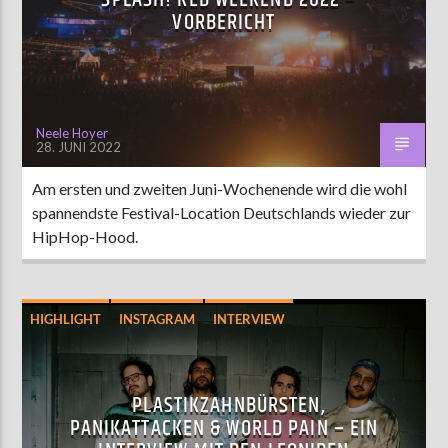
VORBERICHT
Neele Hoyer
28. JUNI 2022
Am ersten und zweiten Juni-Wochenende wird die wohl
spannendste Festival-Location Deutschlands wieder zur
HipHop-Hood.
HIGHLIGHT
INSTAGRAM
INTERVIEW
MUSIK
PLASTIKZAHNBÜRSTEN,
PANIKATTACKEN & WORLD PAIN – EIN