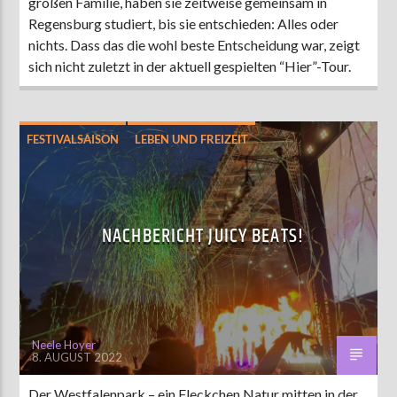
großen Familie, haben sie zeitweise gemeinsam in
Regensburg studiert, bis sie entschieden: Alles oder
nichts. Dass das die wohl beste Entscheidung war, zeigt
sich nicht zuletzt in der aktuell gespielten “Hier”-Tour.
FESTIVALSAISON
LEBEN UND FREIZEIT
MUSIK
NACHBERICHT JUICY BEATS!
Neele Hoyer
8. AUGUST 2022
Der Westfalenpark – ein Fleckchen Natur mitten in der