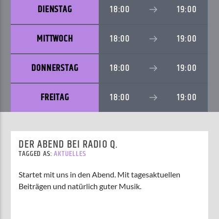
DIENSTAG
18:00
19:00
MITTWOCH
18:00
19:00
AKTUELLE SENDUNG
MOEBIUS
00:00
09:00
DONNERSTAG
18:00
19:00
FREITAG
18:00
19:00
ZU HÖREN IN
Münster
90,9 MHz
Steinfurt
103,9 MHz
DER ABEND BEI RADIO Q.
TAGGED AS:
AKTUELLES
Startet mit uns in den Abend. Mit tagesaktuellen
Beiträgen und natürlich guter Musik.