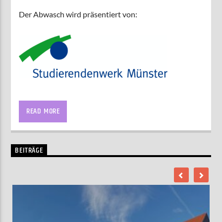
Der Abwasch wird präsentiert von:
Schließlich muss alles , was über den Tag so auf den
Tisch gekommen ist, auch wieder abgewaschen
READ MORE
werden. Damit man gut aufgeräumt in den Abend und
die Nacht starten kann. Das ganze mit aktuellen
Nachrichten interessanten Themen vom Tag, unserem
BEITRÄGE
Album der Woche und Veranstaltungs-Tipps für den
Abend.