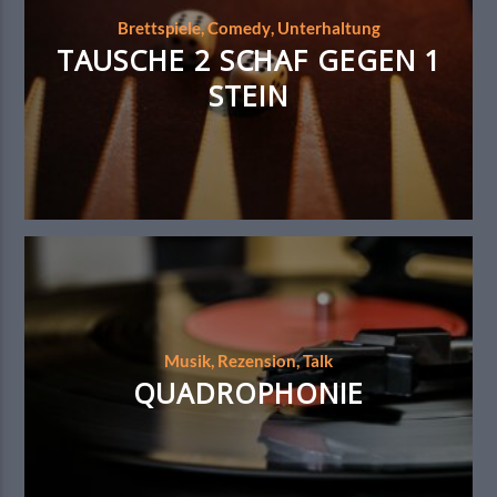
Brettspiele
,
Comedy
,
Unterhaltung
TAUSCHE 2 SCHAF GEGEN 1
STEIN
Musik
,
Rezension
,
Talk
QUADROPHONIE