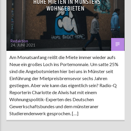
HOHE MIETEN IN MÜNSTERS
WOHNGEBIETEN
AKTUELLE SENDUNG
MOEBIUS
00:00
09:00
Redaktion
24. JUNI 2021
Am Monatsanfang reißt die Miete immer wieder aufs
ZU HÖREN IN
Münster
90,9 MHz
Steinfurt
103,9 MHz
Neue ein großes Loch ins Portemonnaie. Um satte 25%
sind die Angebotsmieten hier bei uns in Münster seit
Einführung der Mietpreisbremsevor sechs Jahren
gestiegen. Aber wie kann das eigentlich sein? Radio-Q
Reporterin Charlotte de Alwis hat mit einem
Wohnungspolitik-Experten des Deutschen
Gewerkschaftsbundes und dem münsteraner
Studierendenwerk gesprochen. […]