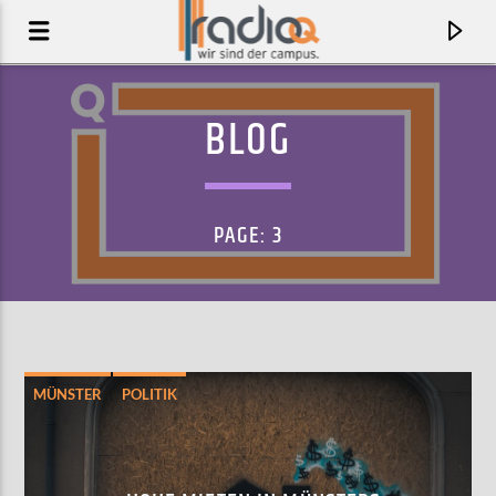
BLOG
PAGE: 3
MÜNSTER
POLITIK
AKTUELLER TRACK
OVULE
BJÖRK