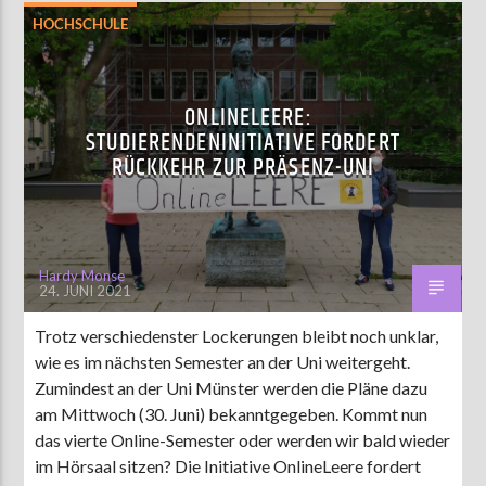
HOCHSCHULE
ONLINELEERE:
STUDIERENDENINITIATIVE FORDERT
RÜCKKEHR ZUR PRÄSENZ-UNI
Hardy Monse
24. JUNI 2021
Trotz verschiedenster Lockerungen bleibt noch unklar,
wie es im nächsten Semester an der Uni weitergeht.
Zumindest an der Uni Münster werden die Pläne dazu
am Mittwoch (30. Juni) bekanntgegeben. Kommt nun
das vierte Online-Semester oder werden wir bald wieder
im Hörsaal sitzen? Die Initiative OnlineLeere fordert