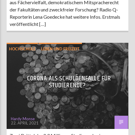
aus Fächervielfalt, demokratischem Mitspracherecht
der Fakultäten und zweckfreier Forschung? Radio Q-
Reporterin Lena Goedecke hat weitere Infos. Erstmals
veröffentlicht […]
HOCHSCHULE
LEBEN UND FREIZEIT
CORONA ALS SCHULDENFALLE FÜR
STUDIERENDE?
Hardy Monse
22. APRIL 2021