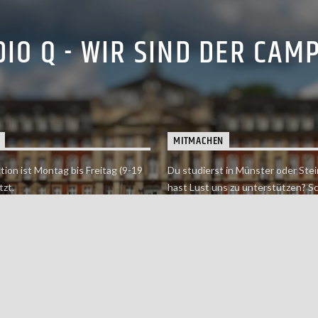
IO Q - WIR SIND DER CAM
MITMACHEN
tion ist Montag bis Freitag (9-19
Du studierst in Münster oder Stei
tzt.
hast Lust uns zu unterstützen? S
 erreichst findet du hier.
einfach in der Redaktion vorbei o
dich bei uns.
Jetzt mitmachen