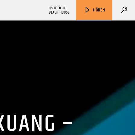
USED TO BE
HÖREN
BEACH HOUSE
ZU HÖREN IN
Münster
90,9 MHz
Steinfurt
103,9 MHz
 KUANG –