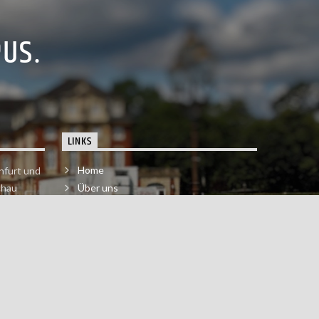
PUS.
LINKS
Home
nfurt und
chau
Über uns
der melde
Impressum & Datenschutzerklärung