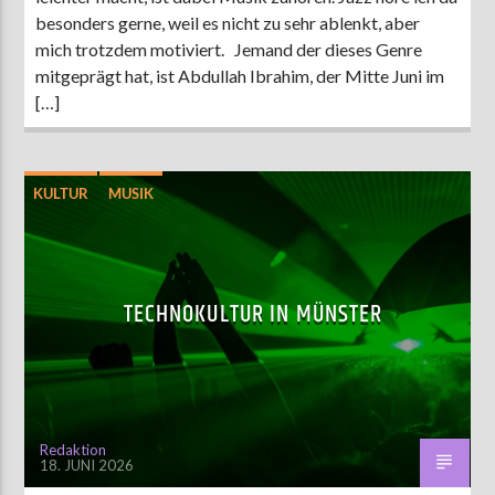
besonders gerne, weil es nicht zu sehr ablenkt, aber
mich trotzdem motiviert. Jemand der dieses Genre
mitgeprägt hat, ist Abdullah Ibrahim, der Mitte Juni im
[…]
KULTUR
MUSIK
TECHNOKULTUR IN MÜNSTER
Redaktion
18. JUNI 2026