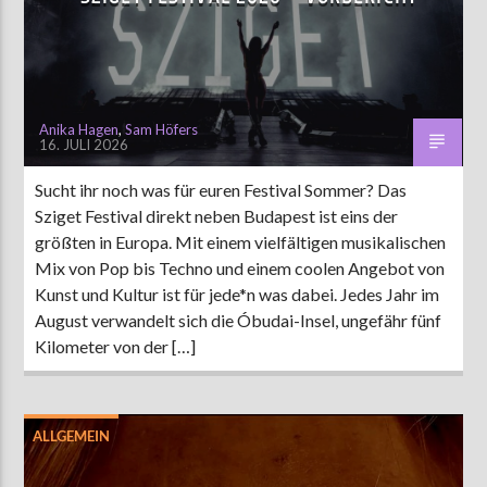
AKTUELLE SENDUNG
COFFEESHOP
Anika Hagen
,
Sam Höfers
16. JULI 2026
09:00
12:00
Sucht ihr noch was für euren Festival Sommer? Das
Sziget Festival direkt neben Budapest ist eins der
ZU HÖREN IN
Münster
90,9 MHz
Steinfurt
103,9 MHz
größten in Europa. Mit einem vielfältigen musikalischen
Mix von Pop bis Techno und einem coolen Angebot von
Kunst und Kultur ist für jede*n was dabei. Jedes Jahr im
August verwandelt sich die Óbudai-Insel, ungefähr fünf
Kilometer von der […]
ALLGEMEIN