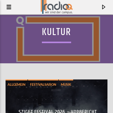
KULTUR
ALLGEMEIN
FESTIVALSAISON
MUSIK
AKTUELLER TRACK
BLACKBIRD
THE BEATLES
SZIGET FESTIVAL 2026 – VORBERICHT