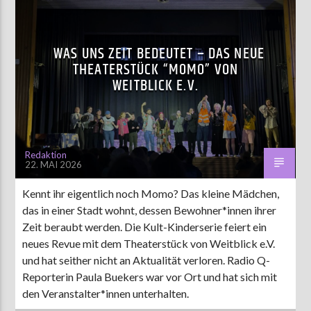
WAS UNS ZEIT BEDEUTET – DAS NEUE
THEATERSTÜCK “MOMO” VON
WEITBLICK E.V.
Redaktion
22. MAI 2026
Kennt ihr eigentlich noch Momo? Das kleine Mädchen,
das in einer Stadt wohnt, dessen Bewohner*innen ihrer
Zeit beraubt werden. Die Kult-Kinderserie feiert ein
neues Revue mit dem Theaterstück von Weitblick e.V.
und hat seither nicht an Aktualität verloren. Radio Q-
Reporterin Paula Buekers war vor Ort und hat sich mit
den Veranstalter*innen unterhalten.