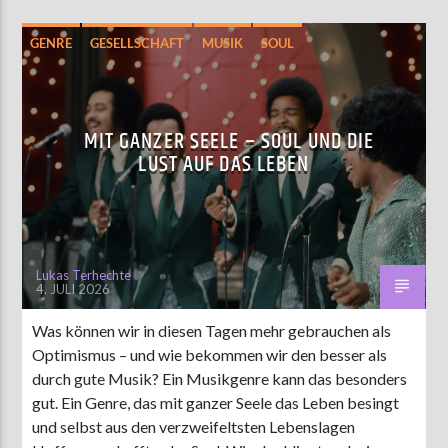
GENRE
GESELLSCHAFT
MUSIK
SOUL
MIT GANZER SEELE – SOUL UND DIE
LUST AUF DAS LEBEN
Lukas Terhechte
4. JULI 2026
Was können wir in diesen Tagen mehr gebrauchen als
Optimismus – und wie bekommen wir den besser als
durch gute Musik? Ein Musikgenre kann das besonders
gut. Ein Genre, das mit ganzer Seele das Leben besingt
und selbst aus den verzweifeltsten Lebenslagen