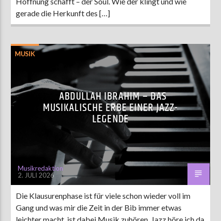
Hoffnung schafft – der Soul. Wie der klingt und wie
gerade die Herkunft des […]
MUSIK
ABDULLAH IBRAHIM – DAS
MUSIKALISCHE ERBE EINER JAZZ-
LEGENDE
Musikredaktion
2. JULI 2026
Die Klausurenphase ist für viele schon wieder voll im
Gang und was mir die Zeit in der Bib immer etwas
leichter macht, ist dabei Musik zuhören. Jazz höre ich da