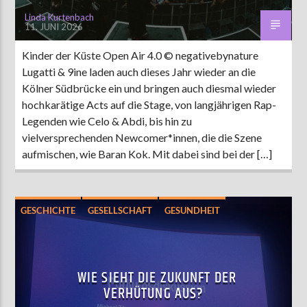
Linda Kurtenbach
11. JUNI 2026
Kinder der Küste Open Air 4.0 © negativebynature
Lugatti & 9ine laden auch dieses Jahr wieder an die
Kölner Südbrücke ein und bringen auch diesmal wieder
hochkarätige Acts auf die Stage, von langjährigen Rap-
Legenden wie Celo & Abdi, bis hin zu
vielversprechenden Newcomer*innen, die die Szene
aufmischen, wie Baran Kok. Mit dabei sind bei der […]
GESCHICHTE
GESELLSCHAFT
GESUNDHEIT
HOCHSCHULE
INTERVIEW
KULTUR
LEBEN UND FREIZEIT
MÜNSTER
POLITIK
WIE SIEHT DIE ZUKUNFT DER
WANDEL
WISSEN
VERHÜTUNG AUS?