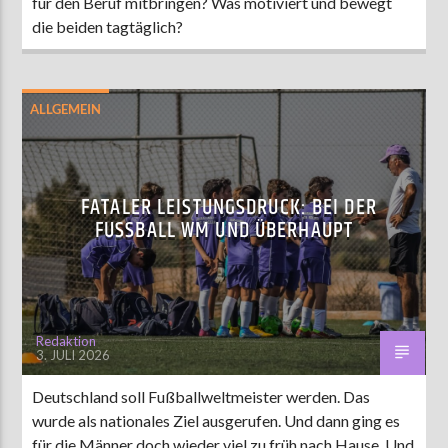
für den Beruf mitbringen? Was motiviert und bewegt
die beiden tagtäglich?
ALLGEMEIN
FATALER LEISTUNGSDRUCK: BEI DER
FUSSBALL WM UND ÜBERHAUPT
Redaktion
3. JULI 2026
Deutschland soll Fußballweltmeister werden. Das
wurde als nationales Ziel ausgerufen. Und dann ging es
für die Männer doch wieder viel zu früh nach Hause. Und