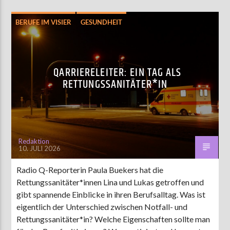
BERUFE IM VISIER
GESUNDHEIT
HIGHLIGHT
INTERVIEW
QARRIERELEITER
QARRIERELEITER: EIN TAG ALS
RETTUNGSSANITÄTER*IN
Redaktion
10. JULI 2026
Radio Q-Reporterin Paula Buekers hat die
Rettungssanitäter*innen Lina und Lukas getroffen und
gibt spannende Einblicke in ihren Berufsalltag. Was ist
eigentlich der Unterschied zwischen Notfall- und
Rettungssanitäter*in? Welche Eigenschaften sollte man