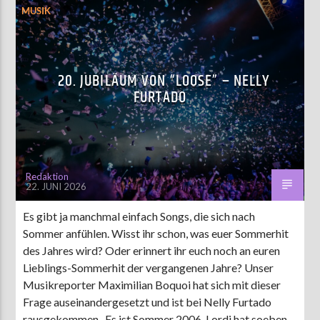
MUSIK
20. JUBILÄUM VON “LOOSE” – NELLY
FURTADO
Redaktion
22. JUNI 2026
Es gibt ja manchmal einfach Songs, die sich nach
Sommer anfühlen. Wisst ihr schon, was euer Sommerhit
des Jahres wird? Oder erinnert ihr euch noch an euren
Lieblings-Sommerhit der vergangenen Jahre? Unser
Musikreporter Maximilian Boquoi hat sich mit dieser
Frage auseinandergesetzt und ist bei Nelly Furtado
rausgekommen. Es ist Sommer 2006. Lordi hat soeben