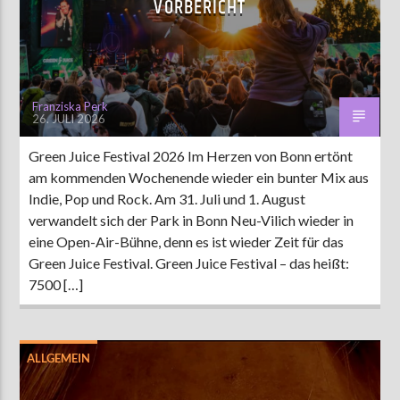
VORBERICHT
AKTUELLE SENDUNG
MOEBIUS
Franziska Perk
26. JULI 2026
12:00
18:00
Green Juice Festival 2026 Im Herzen von Bonn ertönt
am kommenden Wochenende wieder ein bunter Mix aus
ZU HÖREN IN
Münster
90,9 MHz
Steinfurt
103,9 MHz
Indie, Pop und Rock. Am 31. Juli und 1. August
verwandelt sich der Park in Bonn Neu-Vilich wieder in
eine Open-Air-Bühne, denn es ist wieder Zeit für das
Green Juice Festival. Green Juice Festival – das heißt:
7500 […]
ALLGEMEIN