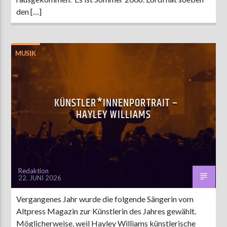
den […]
MUSIK
KÜNSTLER*INNENPORTRAIT –
HAYLEY WILLIAMS
Redaktion
22. JUNI 2026
Vergangenes Jahr wurde die folgende Sängerin vom
Altpress Magazin zur Künstlerin des Jahres gewählt.
Möglicherweise, weil Hayley Williams künstlerische