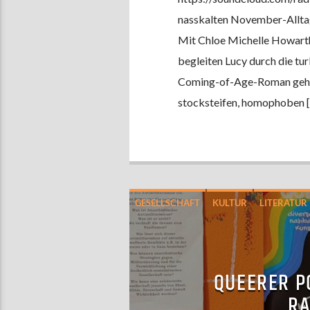
nasskalten November-Alltag
Mit Chloe Michelle Howarths
begleiten Lucy durch die tu
Coming-of-Age-Roman geht e
stocksteifen, homophoben 
GESELLSCHAFT
KULTUR
LITERATUR
QUEERER P
RA