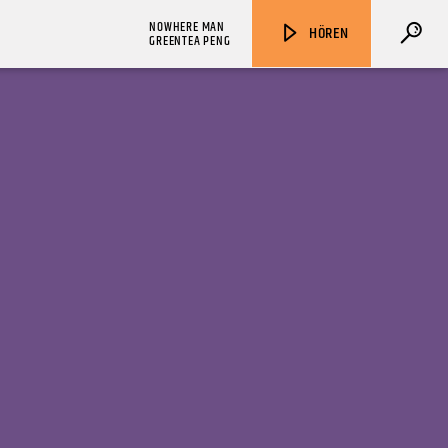
NOWHERE MAN
HÖREN
GREENTEA PENG
ZU HÖREN IN
Münster
90,9 MHz
Steinfurt
103,9 MHz