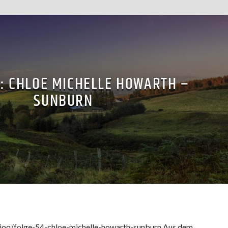
4: CHLOE MICHELLE HOWARTH –
SUNBURN
dioq/folge-54-chloe-michelle-howarth-sunburn Aus dem