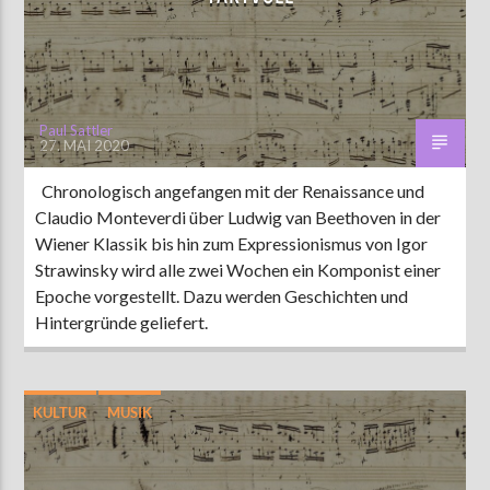
AKTUELLE SENDUNG
MOEBIUS
Paul Sattler
27. MAI 2020
00:00
18:00
Chronologisch angefangen mit der Renaissance und
Claudio Monteverdi über Ludwig van Beethoven in der
ZU HÖREN IN
Münster
90,9 MHz
Steinfurt
103,9 MHz
Wiener Klassik bis hin zum Expressionismus von Igor
Strawinsky wird alle zwei Wochen ein Komponist einer
Epoche vorgestellt. Dazu werden Geschichten und
Hintergründe geliefert.
KULTUR
MUSIK