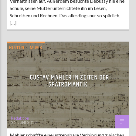
Verhältnissen auf. Außerdem besuchte Debussy nie eine
Schule, seine Mutter unterrichtete ihn im Lesen,
Schreiben und Rechnen. Das allerdings nur so spärlich,
[…]
KULTUR
MUSIK
GUSTAV MAHLER IN ZEITEN DER
SPÄTROMANTIK
Redaktion
26. JUNI 2017
Mahler schaffte eine untrennbare Verbindung zwischen