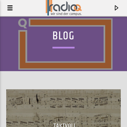
BLOG
AKTUELLER TRACK
WENN DER VORHANG FÄLLT
FREUNDESKREIS
TAKTVOLL