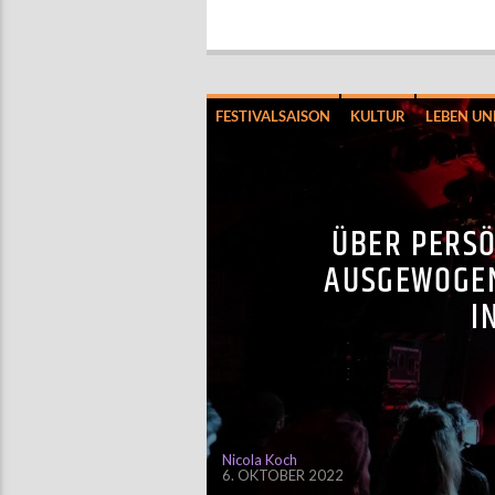
FESTIVALSAISON
KULTUR
LEBEN UN
ÜBER PERSÖ
AUSGEWOGENE
I
Nicola Koch
6. OKTOBER 2022