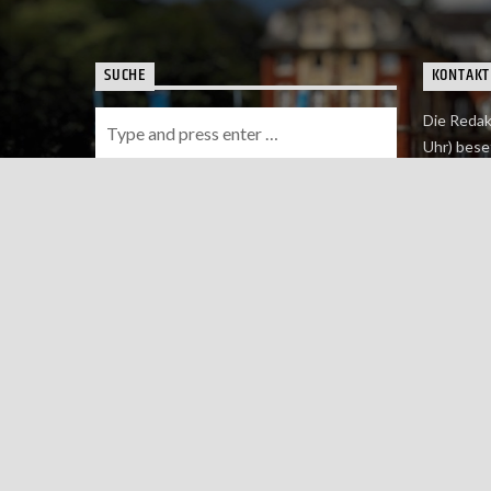
SUCHE
KONTAKT
Die Redak
Uhr) bese
Wie du uns