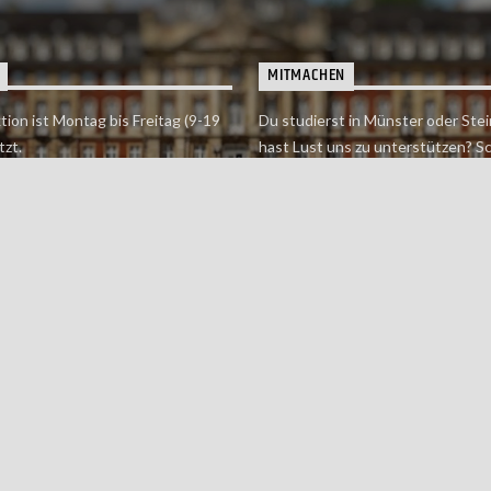
MITMACHEN
tion ist Montag bis Freitag (9-19
Du studierst in Münster oder Stei
tzt.
hast Lust uns zu unterstützen? S
 erreichst findet du hier.
einfach in der Redaktion vorbei o
dich bei uns.
Jetzt mitmachen