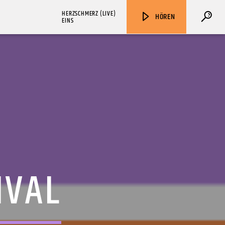
HERZSCHMERZ (LIVE)
HÖREN
EINS
ZU HÖREN IN
Münster
90,9 MHz
Steinfurt
103,9 MHz
IVAL