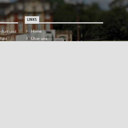
LINKS
Home
nfurt und
chau
Über uns
der melde
Impressum & Datenschutzerklärung