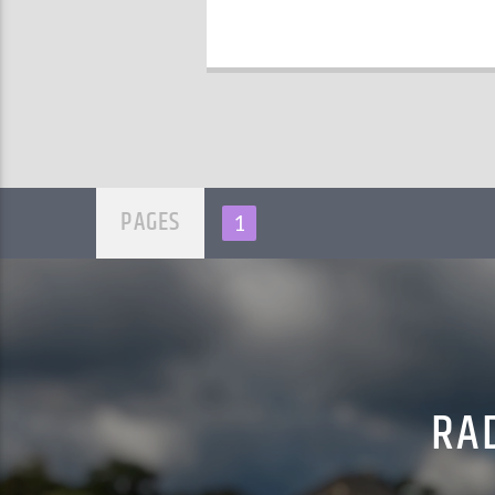
PAGES
1
RAD