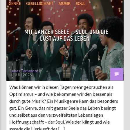
GENRE
GESELLSCHAFT
MUSIK
SOUL
MIT GANZER SEELE – SOUL UND DIE
LUST AUF DAS LEBEN
Lukas Terhechte
4. JULI 2026
Was können wir in diesen Tagen mehr gebrauchen als
Optimismus – und wie bekommen wir den besser als
durch gute Musik? Ein Musikgenre kann das besonders
gut. Ein Genre, das mit ganzer Seele das Leben besingt
und selbst aus den verzweifeltsten Lebenslagen
Hoffnung schafft – der Soul. Wie der klingt und wie
gerade die Herkunft des […]