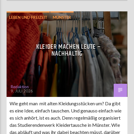
LEBEN UND FREIZEIT
MÜNSTER
KLEIDER MACHEN LEUTE –
NACHHALTIG
Redaktion
9. JULI 2026
Wie geht man mit alten Kleidungsstücken um? Da gibt
es eine Idee, einfach tauschen. Und genauso einfach wie
es sich anhört, ist es auch. Denn regelmäßig organisiert
das Studierendenwerk Kleidertausche in Münster. WIe
das abläuft und was ihr dabei beachten müsst, darüber