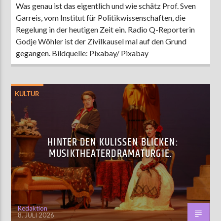
Was genau ist das eigentlich und wie schätz Prof. Sven
Garreis, vom Institut für Politikwissenschaften, die
Regelung in der heutigen Zeit ein. Radio Q-Reporterin
Godje Wöhler ist der Zivilkausel mal auf den Grund
gegangen. Bildquelle: Pixabay/ Pixabay
KULTUR
HINTER DEN KULISSEN BLICKEN:
MUSIKTHEATERDRAMATURGIE.
Redaktion
8. JULI 2026