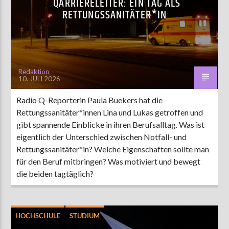
QARRIERELEITER: EIN TAG ALS
RETTUNGSSANITÄTER*IN
AKTUELLE SENDUNG
MOEBIUS
00:00
09:00
Redaktion
10. JULI 2026
Radio Q-Reporterin Paula Buekers hat die
ZU HÖREN IN
Münster
90,9 MHz
Steinfurt
103,9 MHz
Rettungssanitäter*innen Lina und Lukas getroffen und
gibt spannende Einblicke in ihren Berufsalltag. Was ist
eigentlich der Unterschied zwischen Notfall- und
Rettungssanitäter*in? Welche Eigenschaften sollte man
für den Beruf mitbringen? Was motiviert und bewegt
die beiden tagtäglich?
HOCHSCHULE
STUDIUM