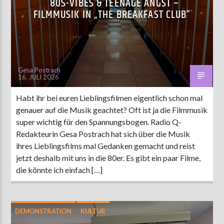
80S-VIBES & TEENAGE ANGST –
FILMMUSIK IN „THE BREAKFAST CLUB”
AKTUELLE SENDUNG
MOEBIUS
00:00
09:00
Gesa Postrach
16. JULI 2026
Habt ihr bei euren Lieblingsfilmen eigentlich schon mal
ZU HÖREN IN
Münster
90,9 MHz
Steinfurt
103,9 MHz
genauer auf die Musik geachtet? Oft ist ja die Filmmusik
super wichtig für den Spannungsbogen. Radio Q-
Redakteurin Gesa Postrach hat sich über die Musik
ihres Lieblingsfilms mal Gedanken gemacht und reist
jetzt deshalb mit uns in die 80er. Es gibt ein paar Filme,
die könnte ich einfach […]
DEMONSTRATION
KULTUR