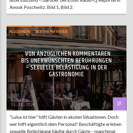
Anouk Poschwitz. Bild 1, Bild 2.
ALLGEMEIN
BERUFE IM VISIER
GESELLSCHAFT
HIGHLIGHT
VON ANZÜGLICHEN KOMMENTAREN
BIS UNERWÜNSCHTEN BERÜHRUNGEN
– SEXUELLE BELÄSTIGUNG IN DER
GASTRONOMIE
Redaktion
15. JULI 2026
“Luisa ist hier” hilft Gästen in akuten Situationen. Doch
wer hilft eigentlich dem Personal? Beschäftigte erleben
sexuelle Belästigung häufig durch Gäste – manchmal