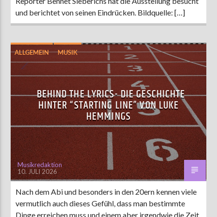
Reporter Bennet Sieberichs hat die Ausstellung besucht
und berichtet von seinen Eindrücken. Bildquelle: […]
ALLGEMEIN
MUSIK
BEHIND THE LYRICS- DIE GESCHICHTE
HINTER “STARTING LINE” VON LUKE
HEMMINGS
Musikredaktion
10. JULI 2026
Nach dem Abi und besonders in den 20ern kennen viele
vermutlich auch dieses Gefühl, dass man bestimmte
Dinge erreichen muss und einem aber irgendwie die Zeit