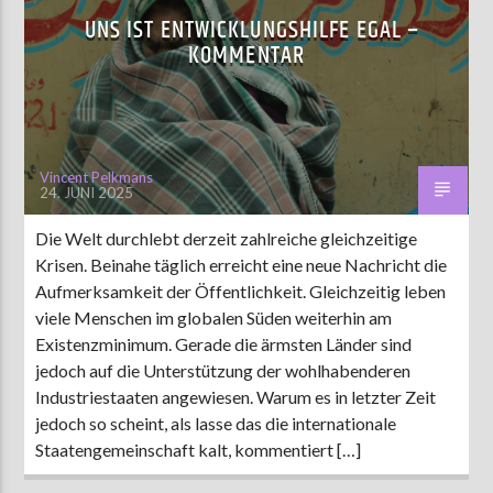
UNS IST ENTWICKLUNGSHILFE EGAL –
KOMMENTAR
AKTUELLE SENDUNG
MOEBIUS
19:00
24:00
Vincent Pelkmans
24. JUNI 2025
ZU HÖREN IN
Münster
90,9 MHz
Die Welt durchlebt derzeit zahlreiche gleichzeitige
Steinfurt
103,9 MHz
Krisen. Beinahe täglich erreicht eine neue Nachricht die
Aufmerksamkeit der Öffentlichkeit. Gleichzeitig leben
viele Menschen im globalen Süden weiterhin am
Existenzminimum. Gerade die ärmsten Länder sind
jedoch auf die Unterstützung der wohlhabenderen
Industriestaaten angewiesen. Warum es in letzter Zeit
jedoch so scheint, als lasse das die internationale
Staatengemeinschaft kalt, kommentiert […]