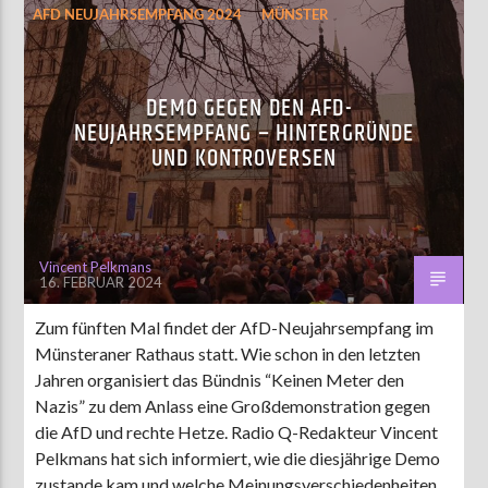
AFD NEUJAHRSEMPFANG 2024
MÜNSTER
POLITIK
DEMO GEGEN DEN AFD-
NEUJAHRSEMPFANG – HINTERGRÜNDE
UND KONTROVERSEN
Vincent Pelkmans
16. FEBRUAR 2024
Zum fünften Mal findet der AfD-Neujahrsempfang im
Münsteraner Rathaus statt. Wie schon in den letzten
Jahren organisiert das Bündnis “Keinen Meter den
Nazis” zu dem Anlass eine Großdemonstration gegen
die AfD und rechte Hetze. Radio Q-Redakteur Vincent
Pelkmans hat sich informiert, wie die diesjährige Demo
zustande kam und welche Meinungsverschiedenheiten