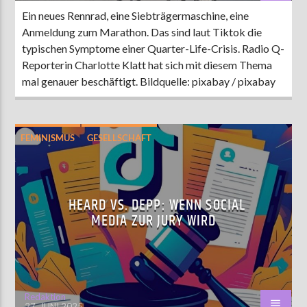
Ein neues Rennrad, eine Siebträgermaschine, eine
Anmeldung zum Marathon. Das sind laut Tiktok die
typischen Symptome einer Quarter-Life-Crisis. Radio Q-
Reporterin Charlotte Klatt hat sich mit diesem Thema
mal genauer beschäftigt. Bildquelle: pixabay / pixabay
FEMINISMUS
GESELLSCHAFT
SOCIAL MEDIA
HEARD VS. DEPP: WENN SOCIAL
MEDIA ZUR JURY WIRD
Redaktion
27. JUNI 2025