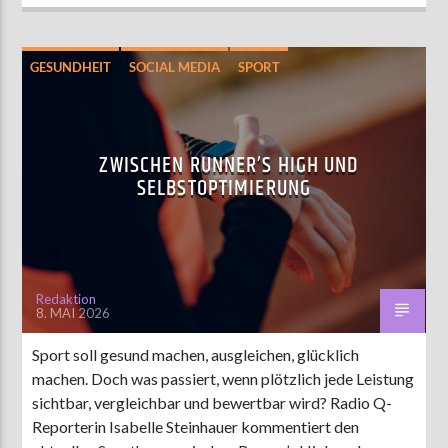
GESUNDHEIT
SOCIAL MEDIA
SPORT
ZWISCHEN RUNNER’S HIGH UND
SELBSTOPTIMIERUNG
Redaktion
8. MAI 2026
Sport soll gesund machen, ausgleichen, glücklich
machen. Doch was passiert, wenn plötzlich jede Leistung
sichtbar, vergleichbar und bewertbar wird? Radio Q-
Reporterin Isabelle Steinhauer kommentiert den