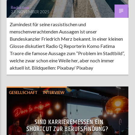
Redaktion
27. NOVEMBER 2025
Zumindest für seine rassistischen und
menschenverachtenden Aussagen ist unser
Bundeskanzler Friedrich Merz bekannt. In einer kleinen
Glosse diskutiert Radio Q Reporterin Komo Fatima
Traore die famose Aussage zum “Problem im Stadtbild”,
welche zwar schon eine Weile her, aber noch immer
aktuell ist. Bildquellen: Pixabay/ Pixabay
GESELLSCHAFT
INTERVIEW
LEBEN UND FREIZEIT
SOCIAL MEDIA
THEMEN
SIND KARRIEREMESSEN EIN
SHORTCUT ZUR BERUFSFINDUNG?