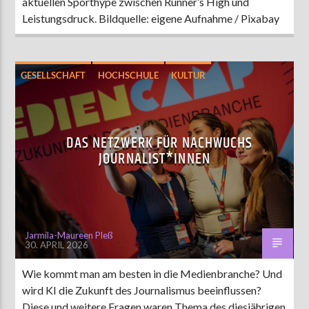
aktuellen Sporthype zwischen Runner’s High und
Leistungsdruck. Bildquelle: eigene Aufnahme / Pixabay
GESELLSCHAFT
HOCHSCHULE
KULTUR
SOCIAL MEDIA
DAS NETZWERK FÜR NACHWUCHS
JOURNALIST*INNEN
Jarmila-Maureen Pleß
30. APRIL 2026
Wie kommt man am besten in die Medienbranche? Und
wird KI die Zukunft des Journalismus beeinflussen?
Diese und weitere Fragen waren Thema des diesjährigen