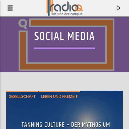
SOCIAL MEDIA
GESELLSCHAFT
LEBEN UND FREIZEIT
SOCIAL MEDIA
AKTUELLER TRACK
IF I WERE YOU
TANNING CULTURE – DER MYTHOS UM
NOONZY