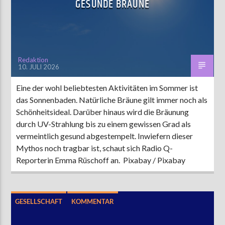
GESUNDE BRÄUNE
AKTUELLE SENDUNG
MOEBIUS
Redaktion
10. JULI 2026
12:00
18:00
Eine der wohl beliebtesten Aktivitäten im Sommer ist
das Sonnenbaden. Natürliche Bräune gilt immer noch als
ZU HÖREN IN
Münster
90,9 MHz
Steinfurt
103,9 MHz
Schönheitsideal. Darüber hinaus wird die Bräunung
durch UV-Strahlung bis zu einem gewissen Grad als
vermeintlich gesund abgestempelt. Inwiefern dieser
Mythos noch tragbar ist, schaut sich Radio Q-
Reporterin Emma Rüschoff an. Pixabay / Pixabay
GESELLSCHAFT
KOMMENTAR
LEBEN UND FREIZEIT
SOCIAL MEDIA