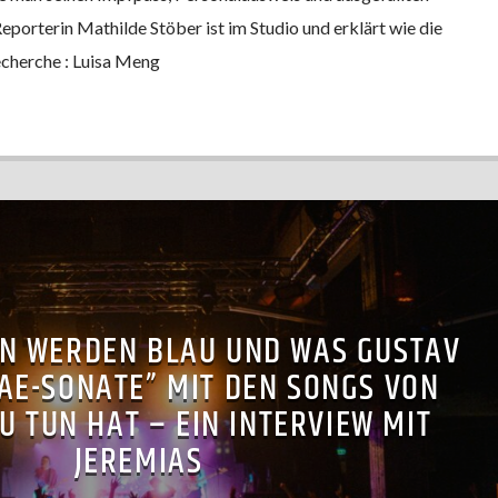
orterin Mathilde Stöber ist im Studio und erklärt wie die
echerche : Luisa Meng
N WERDEN BLAU UND WAS GUSTAV
AE-SONATE” MIT DEN SONGS VON
U TUN HAT – EIN INTERVIEW MIT
JEREMIAS