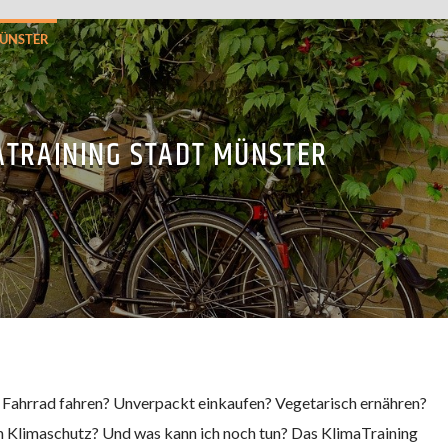
ÜNSTER
ATRAINING STADT MÜNSTER
 Fahrrad fahren? Unverpackt einkaufen? Vegetarisch ernähren?
m Klimaschutz? Und was kann ich noch tun? Das KlimaTraining