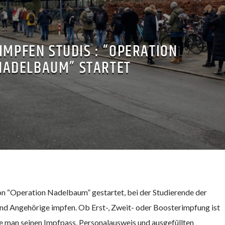
 IMPFEN STUDIS : “OPERATION
NADELBAUM” STARTET
on “Operation Nadelbaum” gestartet, bei der Studierende der
 Angehörige impfen. Ob Erst-, Zweit- oder Boosterimpfung ist
te man seinen Impfpass, Personalausweis und ausgefüllten