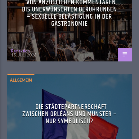
VON ANZÜGLICHEN KOMMENTAREN
BIS UNERWÜNSCHTEN BERÜHRUNGEN
– SEXUELLE BELÄSTIGUNG IN DER
GASTRONOMIE
Redaktion
15. JULI 2026
ALLGEMEIN
DIE STÄDTEPARTNERSCHAFT
ZWISCHEN ORLÉANS UND MÜNSTER –
NUR SYMBOLISCH?