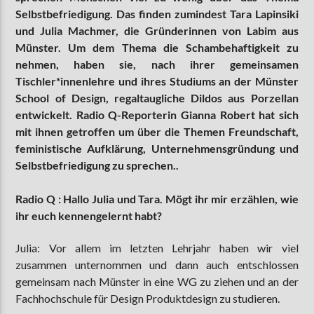
Selbstbefriedigung. Das finden zumindest Tara Lapinsiki
und Julia Machmer, die Gründerinnen von Labim aus
Münster. Um dem Thema die Schambehaftigkeit zu
AKTUELLE SENDUNG
nehmen, haben sie, nach ihrer gemeinsamen
MOEBIUS
Tischler*innenlehre und ihres Studiums an der Münster
12:00
24:00
School of Design, regaltaugliche Dildos aus Porzellan
entwickelt. Radio Q-Reporterin Gianna Robert hat sich
mit ihnen getroffen um über die Themen Freundschaft,
feministische Aufklärung, Unternehmensgründung und
ZU HÖREN IN
Münster
90,9 MHz
Steinfurt
103,9 MHz
Selbstbefriedigung zu sprechen..
Radio Q : Hallo Julia und Tara. Mögt ihr mir erzählen, wie
ihr euch kennengelernt habt?
Julia: Vor allem im letzten Lehrjahr haben wir viel
zusammen unternommen und dann auch entschlossen
gemeinsam nach Münster in eine WG zu ziehen und an der
Fachhochschule für Design Produktdesign zu studieren.