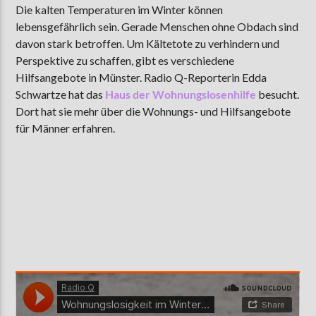
Die kalten Temperaturen im Winter können
lebensgefährlich sein. Gerade Menschen ohne Obdach sind
davon stark betroffen. Um Kältetote zu verhindern und
AKTUELLE SENDUNG
Perspektive zu schaffen, gibt es verschiedene
MOEBIUS
Hilfsangebote in Münster. Radio Q-Reporterin Edda
Schwartze hat das
Haus der Wohnungslosenhilfe
besucht.
00:00
18:00
Dort hat sie mehr über die Wohnungs- und Hilfsangebote
für Männer erfahren.
ZU HÖREN IN
Münster
90,9 MHz
Steinfurt
103,9 MHz