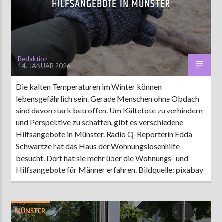
HILFSANGEBOTE IN MÜNSTER
AKTUELLE SENDUNG
MOEBIUS
Redaktion
14. JANUAR 2026
19:00
24:00
Die kalten Temperaturen im Winter können
lebensgefährlich sein. Gerade Menschen ohne Obdach
ZU HÖREN IN
Münster
90,9 MHz
Steinfurt
103,9 MHz
sind davon stark betroffen. Um Kältetote zu verhindern
und Perspektive zu schaffen, gibt es verschiedene
Hilfsangebote in Münster. Radio Q-Reporterin Edda
Schwartze hat das Haus der Wohnungslosenhilfe
besucht. Dort hat sie mehr über die Wohnungs- und
Hilfsangebote für Männer erfahren. Bildquelle: pixabay
MÜNSTER