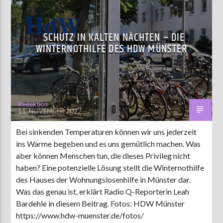
SCHUTZ IN KALTEN NÄCHTEN – DIE
WINTERNOTHILFE DES HDW MÜNSTER
Redaktion
11. NOVEMBER 2022
Bei sinkenden Temperaturen können wir uns jederzeit
ins Warme begeben und es uns gemütlich machen. Was
aber können Menschen tun, die dieses Privileg nicht
haben? Eine potenzielle Lösung stellt die Winternothilfe
des Hauses der Wohnungslosenhilfe in Münster dar.
Was das genau ist, erklärt Radio Q-Reporterin Leah
Bardehle in diesem Beitrag. Fotos: HDW Münster
https://www.hdw-muenster.de/fotos/