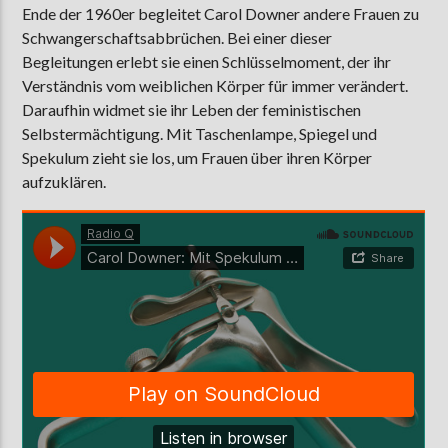
Ende der 1960er begleitet Carol Downer andere Frauen zu
Schwangerschaftsabbrüchen. Bei einer dieser
Begleitungen erlebt sie einen Schlüsselmoment, der ihr
AKTUELLE SENDUNG
Verständnis vom weiblichen Körper für immer verändert.
MOEBIUS
Daraufhin widmet sie ihr Leben der feministischen
Selbstermächtigung. Mit Taschenlampe, Spiegel und
00:00
18:00
Spekulum zieht sie los, um Frauen über ihren Körper
aufzuklären.
ZU HÖREN IN
Münster
90,9 MHz
Steinfurt
103,9 MHz