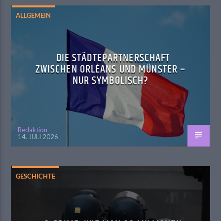
ALLGEMEIN
DIE STÄDTEPARTNERSCHAFT
ZWISCHEN ORLÉANS UND MÜNSTER –
NUR SYMBOLISCH?
Redaktion
14. JULI 2026
GESCHICHTE