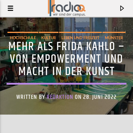
HOCHSCHULE
KULTUR
LEBEN UND FREIZEIT
MÜNSTER
MEHR ALS FRIDA KAHLO –
POLITIK
WISSEN
VON EMPOWERMENT UND
MACHT IN DER KUNST
WRITTEN BY
REDAKTION
ON 28. JUNI 2022
AKTUELLER TRACK
GIRL CRUSH
NOA DEAR