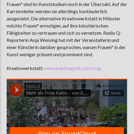
Frauen* sind im Kunststudium noch in der Überzahl. Auf der
Karriereleiter werden sie allerdings kontinuierlich
ausgesiebt. Die alternative Kreativwerkstatt in Münster
AKTUELLE SENDUNG
möchte Frauen* ermutigen, auf ihre künstlerischen
MOEBIUS
Fähigkeiten zu vertrauen und sich zu vernetzen. Radio Q-
Reporterin Anja Wensing hat mit der Veranstalterin und
00:00
09:00
einer Künstlerin darüber gesprochen, warum Frauen* in der
Kunst weniger präsent und prominent sind.
ZU HÖREN IN
Münster
90,9 MHz
Steinfurt
103,9 MHz
Kreativwerkstatt:
www.martinapott.com/crap