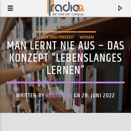
LEBEN UND FREIZEIT
WISSEN
MAN LERNT NIE AUS – DAS
KONZEPT “LEBENSLANGES
LERNEN”
WRITTEN BY
REDAKTION
ON 28. JUNI 2022
AKTUELLER TRACK
MANANA (JOJO EFFECT& GARDENER OF DELIGHT
JOJO EFFECT & THE MILLS BROTHERS
REMIX)