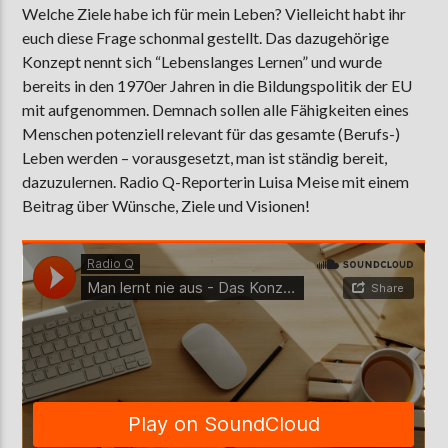
Welche Ziele habe ich für mein Leben? Vielleicht habt ihr
euch diese Frage schonmal gestellt. Das dazugehörige
Konzept nennt sich “Lebenslanges Lernen” und wurde
AKTUELLE SENDUNG
bereits in den 1970er Jahren in die Bildungspolitik der EU
MOEBIUS
mit aufgenommen. Demnach sollen alle Fähigkeiten eines
Menschen potenziell relevant für das gesamte (Berufs-)
12:00
18:00
Leben werden – vorausgesetzt, man ist ständig bereit,
dazuzulernen. Radio Q-Reporterin Luisa Meise mit einem
Beitrag über Wünsche, Ziele und Visionen!
ZU HÖREN IN
Münster
90,9 MHz
Steinfurt
103,9 MHz