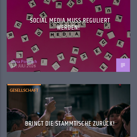
SOCIAL MEDIA MUSS REGULIERT
WERDEN!
Gesa Postrach
17. JULI 2026
GESELLSCHAFT
BRINGT DIE STAMMTISCHE ZURÜCK!