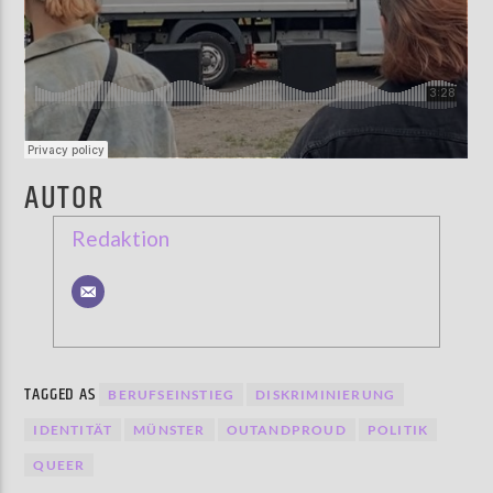
AUTOR
Redaktion
TAGGED AS
BERUFSEINSTIEG
DISKRIMINIERUNG
IDENTITÄT
MÜNSTER
OUTANDPROUD
POLITIK
QUEER