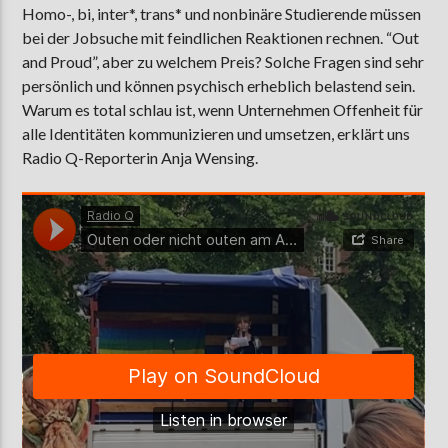
Homo-, bi, inter*, trans* und nonbinäre Studierende müssen
bei der Jobsuche mit feindlichen Reaktionen rechnen. “Out
and Proud”, aber zu welchem Preis? Solche Fragen sind sehr
AKTUELLE SENDUNG
persönlich und können psychisch erheblich belastend sein.
MOEBIUS
Warum es total schlau ist, wenn Unternehmen Offenheit für
alle Identitäten kommunizieren und umsetzen, erklärt uns
00:00
09:00
Radio Q-Reporterin Anja Wensing.
ZU HÖREN IN
Münster
90,9 MHz
Steinfurt
103,9 MHz