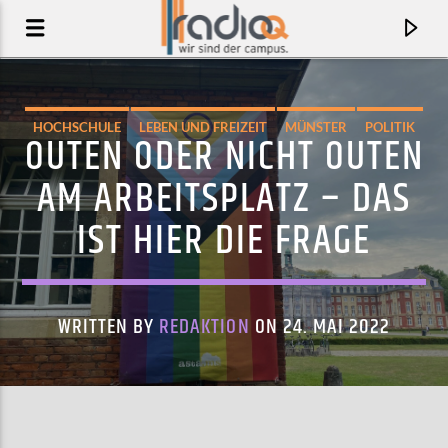
HOCHSCHULE
LEBEN UND FREIZEIT
MÜNSTER
POLITIK
OUTEN ODER NICHT OUTEN
AM ARBEITSPLATZ – DAS
IST HIER DIE FRAGE
WRITTEN BY
REDAKTION
ON 24. MAI 2022
AKTUELLER TRACK
U ALREADY KNOW
DJ SEINFELD