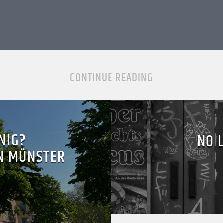
CONTINUE READING
NIG?
NO 
N MÜNSTER
D