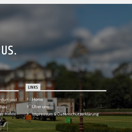
PUS.
LINKS
Home
nfurt und
chau
Über uns
der melde
Impressum & Datenschutzerklärung