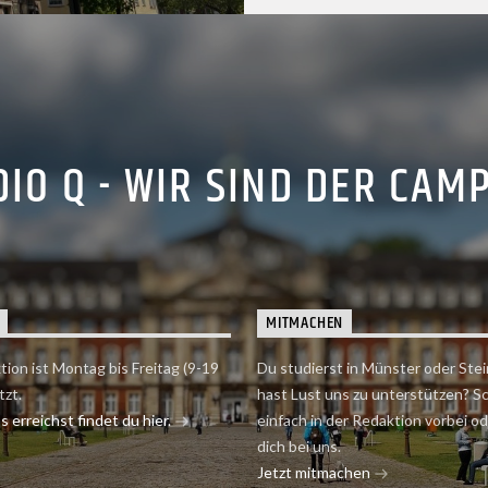
IO Q - WIR SIND DER CAM
MITMACHEN
tion ist Montag bis Freitag (9-19
Du studierst in Münster oder Stei
tzt.
hast Lust uns zu unterstützen? S
 erreichst findet du hier.
einfach in der Redaktion vorbei o
dich bei uns.
Jetzt mitmachen