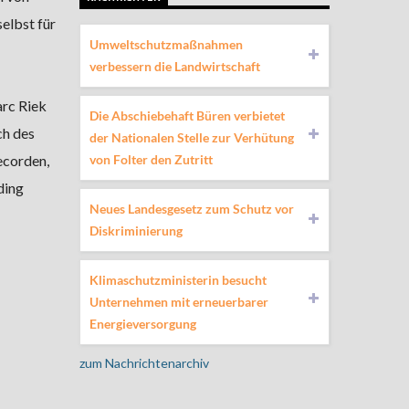
elbst für
Umweltschutzmaßnahmen
verbessern die Landwirtschaft
arc Riek
Die Abschiebehaft Büren verbietet
ch des
der Nationalen Stelle zur Verhütung
von Folter den Zutritt
ecorden,
ding
Neues Landesgesetz zum Schutz vor
Diskriminierung
Klimaschutzministerin besucht
Unternehmen mit erneuerbarer
Energieversorgung
zum Nachrichtenarchiv