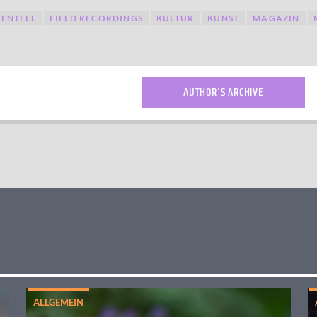
ENTELL
FIELD RECORDINGS
KULTUR
KUNST
MAGAZIN
AUTHOR'S ARCHIVE
ALLGEMEIN