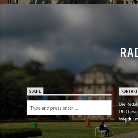
RAD
SUCHE
KONTAKT
Die Redak
Uhr) bese
Wie du uns