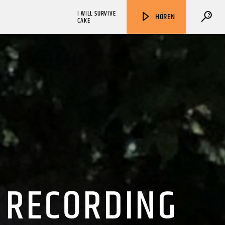
I WILL SURVIVE
HÖREN
CAKE
ZU HÖREN IN
Münster
90,9 MHz
Steinfurt
103,9 MHz
D RECORDING