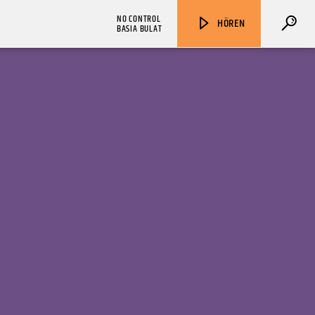
NO CONTROL
HÖREN
BASIA BULAT
ZU HÖREN IN
Münster
90,9 MHz
Steinfurt
103,9 MHz