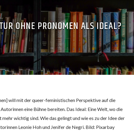
ATUR OHNE PRONOMEN ALS IDEAL?
n] will mit der queer-feministischen Perspektive auf die
 Autorinnen eine Bühne bereiten. Das Ideal: Eine Welt, wo die
mehr wichtig sind. Wie das gelingt und wie es zu der Idee der
torinnen Leonie Hoh und Jenifer de Negri. Bild: Pixarbay