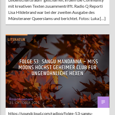
mit kreativen Texten zusammentrifft. Radio Q Reporti
Lisa Hildebrand war bei der zweiten Ausgabe des
Münsteraner Queerslams und berichtet. Fotos: Luka […]
LITERATUR
FOLGE 53: SANGU MANDANNA – MISS
MOONS HÖCHST GEHEIMER CLUB FÜR
UNGEWÖHNLICHE HEXEN
Rosa Husemann
31. OKTOBER 2025
https://soundcloud.com/radioq/folge-53-sangu-