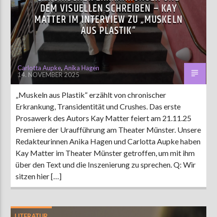
DEM VISUELLEN SCHREIBEN – KAY
MATTER IM INTERVIEW ZU „MUSKELN
AUS PLASTIK“
AKTUELLE SENDUNG
MOEBIUS
12:00
18:00
Carlotta Aupke
,
Anika Hagen
14. NOVEMBER 2025
„Muskeln aus Plastik“ erzählt von chronischer
ZU HÖREN IN
Münster
90,9 MHz
Steinfurt
103,9 MHz
Erkrankung, Transidentität und Crushes. Das erste
Prosawerk des Autors Kay Matter feiert am 21.11.25
Premiere der Uraufführung am Theater Münster. Unsere
Redakteurinnen Anika Hagen und Carlotta Aupke haben
Kay Matter im Theater Münster getroffen, um mit ihm
über den Text und die Inszenierung zu sprechen. Q: Wir
sitzen hier […]
LITERATUR