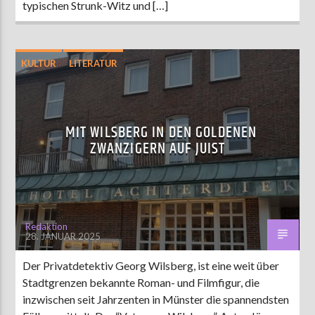
typischen Strunk-Witz und […]
KULTUR
LITERATUR
MIT WILSBERG IN DEN GOLDENEN
ZWANZIGERN AUF JUIST
Redaktion
28. JANUAR 2025
Der Privatdetektiv Georg Wilsberg, ist eine weit über
Stadtgrenzen bekannte Roman- und Filmfigur, die
inzwischen seit Jahrzenten in Münster die spannendsten