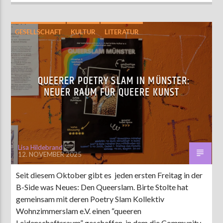
GESELLSCHAFT
KULTUR
LITERATUR
QUEERER POETRY SLAM IN MÜNSTER:
NEUER RAUM FÜR QUEERE KUNST
Lisa Hildebrand
12. NOVEMBER 2025
Seit diesem Oktober gibt es jeden ersten Freitag in der
B-Side was Neues: Den Queerslam. Birte Stolte hat
gemeinsam mit deren Poetry Slam Kollektiv
Wohnzimmerslam e.V. einen “queeren
Leidenschaftsraum” geschaffen, in dem die Community