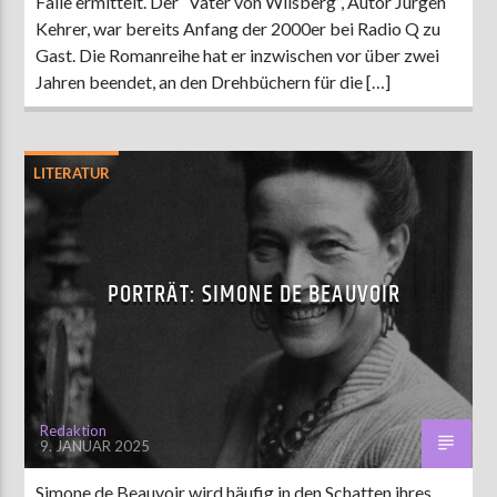
Fälle ermittelt. Der “Vater von Wilsberg”, Autor Jürgen
Kehrer, war bereits Anfang der 2000er bei Radio Q zu
Gast. Die Romanreihe hat er inzwischen vor über zwei
Jahren beendet, an den Drehbüchern für die […]
LITERATUR
PORTRÄT: SIMONE DE BEAUVOIR
Redaktion
9. JANUAR 2025
Simone de Beauvoir wird häufig in den Schatten ihres