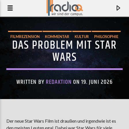
FILMREZENSION
KOMMENTAR
KULTUR
PHILOSOPHIE
DAS PROBLEM MIT STAR
WANDEL
WARS
WRITTEN BY
REDAKTION
ON 19. JUNI 2026
AKTUELLER TRACK
CRISIS
Der neue Star Wars Film ist draußen und irgendwie ist es
AOIFE O'DONOVAN
den meisten Leuten egal. Dabei war Star Wars für viele