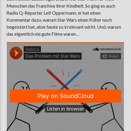
Menschen das Franchise ihrer Kindheit. So ging es auch
Radio Q-Reporter Leif Oppermann, er hat einen
Kommentar dazu, warum Star Wars einen früher noch
AKTUELLE SENDUNG
begeistert hat, aber heute so irrelevant wirkt. Und, warum
MOEBIUS
das eigentlich nie gute Filme waren…
12:00
24:00
ZU HÖREN IN
Münster
90,9 MHz
Steinfurt
103,9 MHz