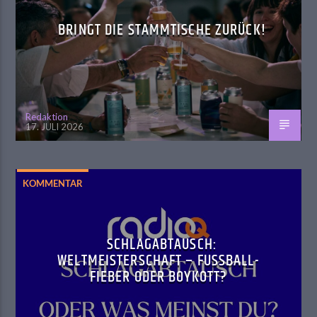
BRINGT DIE STAMMTISCHE ZURÜCK!
Redaktion
17. JULI 2026
KOMMENTAR
SCHLAGABTAUSCH:
WELTMEISTERSCHAFT – FUSSBALL-F
IEBER ODER BOYKOTT?