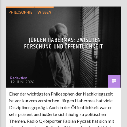
PHILOSOPHIE
WISSEN
JÜRGEN HABERMAS: ZWISCHEN
FORSCHUNG UND ÖFFENTLICHKEIT
Redaktion
12. JUNI 2026
Einer der wichtigsten Philosophen der Nachkriegszeit
ist vor kurzem verstorben. Jürgen Habermas hat viele
Disziplinen geprägt. Auch in der Öffentlichkeit war er
sehr präsent und äußerte sich häufig zu politischen
Themen. Radio Q-Reporter Fabian Pyczak hat sich mit