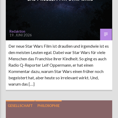
AKTUELLE SENDUNG
MOEBIUS
Redaktion
19. JUNI 2026
00:00
09:00
Der neue Star Wars Film ist draußen und irgendwie ist es
den meisten Leuten egal. Dabei war Star Wars für viele
ZU HÖREN IN
Münster
90,9 MHz
Steinfurt
103,9 MHz
Menschen das Franchise ihrer Kindheit. So ging es auch
Radio Q-Reporter Leif Oppermann, er hat einen
Kommentar dazu, warum Star Wars einen früher noch
begeistert hat, aber heute so irrelevant wirkt. Und,
warum das […]
GESELLSCHAFT
PHILOSOPHIE