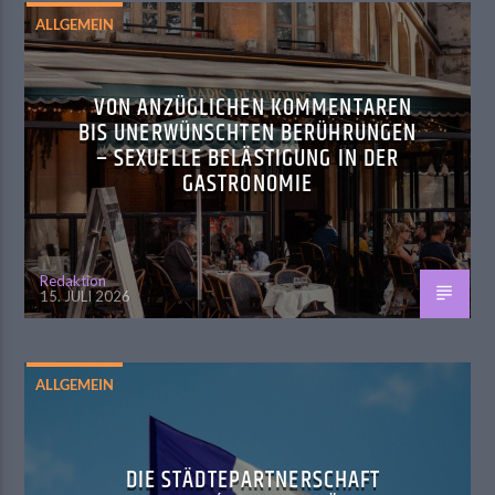
ALLGEMEIN
VON ANZÜGLICHEN KOMMENTAREN
BIS UNERWÜNSCHTEN BERÜHRUNGEN
– SEXUELLE BELÄSTIGUNG IN DER
GASTRONOMIE
Redaktion
15. JULI 2026
ALLGEMEIN
DIE STÄDTEPARTNERSCHAFT