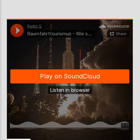
AKTUELLE SENDUNG
MOEBIUS
19:00
24:00
ZU HÖREN IN
Münster
90,9 MHz
Steinfurt
103,9 MHz