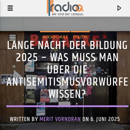
HOCHSCHULE
POLITIK
LANGE NACHT DER BILDUNG
2025 – WAS MUSS MAN
ÜBER DIE
ANTISEMITISMUSVORWÜRFE
WISSEN?
AKTUELLER TRACK
LYNKS THINKS
WRITTEN BY
MERIT VORNDRAN
ON 6. JUNI 2025
LYNKS