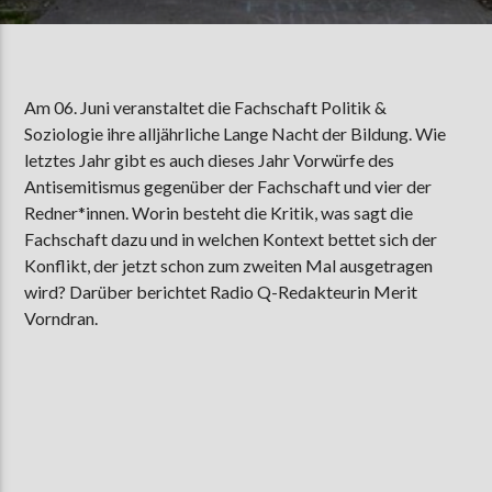
AKTUELLE SENDUNG
Am 06. Juni veranstaltet die Fachschaft Politik &
MOEBIUS
Soziologie ihre alljährliche Lange Nacht der Bildung. Wie
00:00
09:00
letztes Jahr gibt es auch dieses Jahr Vorwürfe des
Antisemitismus gegenüber der Fachschaft und vier der
Redner*innen. Worin besteht die Kritik, was sagt die
ZU HÖREN IN
Münster
90,9 MHz
Fachschaft dazu und in welchen Kontext bettet sich der
Steinfurt
103,9 MHz
Konflikt, der jetzt schon zum zweiten Mal ausgetragen
wird? Darüber berichtet Radio Q-Redakteurin Merit
Vorndran.