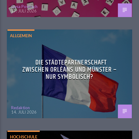
Gesa Postrach
17. JULI 2026
ALLGEMEIN
DIE STÄDTEPARTNERSCHAFT
ZWISCHEN ORLÉANS UND MÜNSTER –
NUR SYMBOLISCH?
Redaktion
14. JULI 2026
HOCHSCHULE