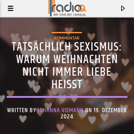
KOMMENTAR
TATSÄCHLICH SEXISMUS:
WARUM WEIHNACHTEN
NICHT IMMER LIEBE
HEISST
WRITTEN BY
JOHANNA VIEMANN
ON 19. DEZEMBER
AKTUELLER TRACK
2024
TALK TO ME, ZARA
ROBYN X ZARA LARSSON