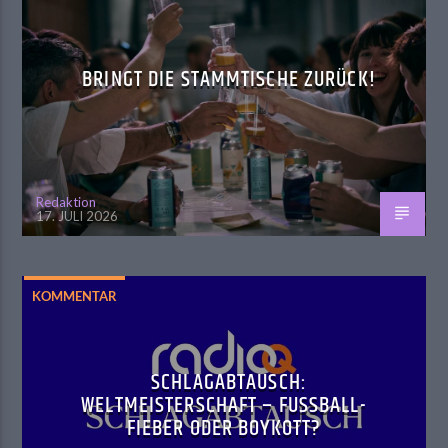
BRINGT DIE STAMMTISCHE ZURÜCK!
Redaktion
17. JULI 2026
KOMMENTAR
SCHLAGABTAUSCH:
WELTMEISTERSCHAFT – FUSSBALL-F
IEBER ODER BOYKOTT?