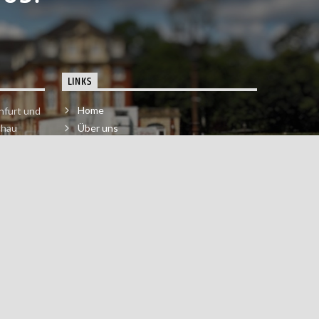
LINKS
Home
nfurt und
chau
Über uns
der melde
Impressum & Datenschutzerklärung