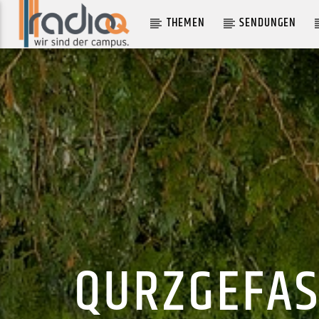
THEMEN
SENDUNGEN
AKTUELLER TRACK
RØTTU SKÓGVARNIR
EIVØR
QURZGEFAS