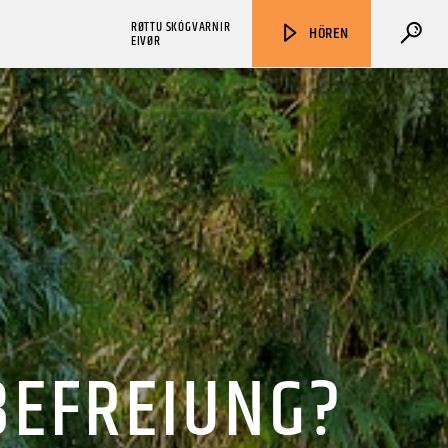
RØTTU SKÓGVARNIR
HÖREN
EIVØR
ZU HÖREN IN
Münster
90,9 MHz
Steinfurt
103,9 MHz
BEFREIUNG?