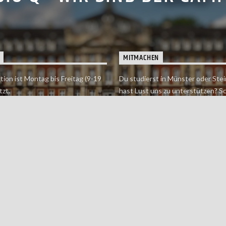
MITMACHEN
tion ist Montag bis Freitag (9-19
Du studierst in Münster oder Stei
tzt.
hast Lust uns zu unterstützen? S
 erreichst findet du hier.
einfach in der Redaktion vorbei o
dich bei uns.
Jetzt mitmachen