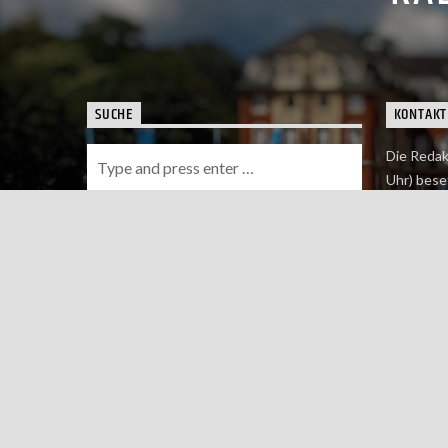
SUCHE
KONTAKT
Die Redak
Uhr) bese
Wie du uns