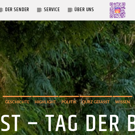
DER SENDER
SERVICE
ÜBER UNS
AKTUELLE SENDUNG
MOEBIUS
19:00
24:00
GESCHICHTE
HIGHLIGHT
POLITIK
QURZ GEFASST
WISSEN
ST – TAG DER 