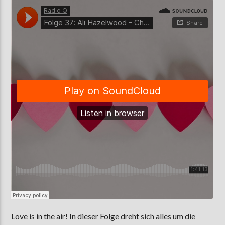
AKTUELLE SENDUNG
MOEBIUS
00:00
09:00
ZU HÖREN IN
Münster
90,9 MHz
Steinfurt
103,9 MHz
Love is in the air! In dieser Folge dreht sich alles um die