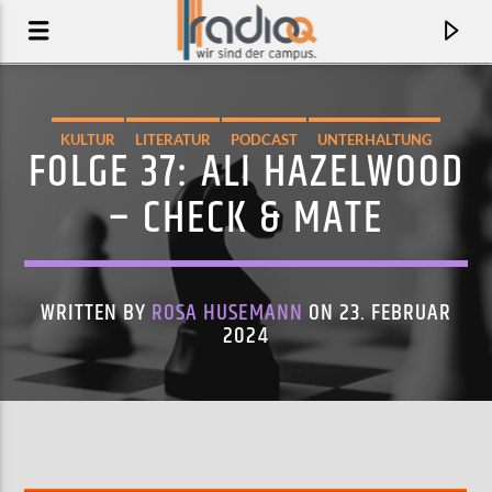
KULTUR
LITERATUR
PODCAST
UNTERHALTUNG
FOLGE 37: ALI HAZELWOOD
– CHECK & MATE
WRITTEN BY
ROSA HUSEMANN
ON 23. FEBRUAR
2024
AKTUELLER TRACK
CHAINWHIP
SAINT BLONDE