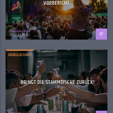
VORBERICHT
Franziska Perk
26. JULI 2026
GESELLSCHAFT
BRINGT DIE STAMMTISCHE ZURÜCK!