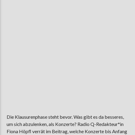
AKTUELLE SENDUNG
MOEBIUS
00:00
18:00
ZU HÖREN IN
Münster
90,9 MHz
Steinfurt
103,9 MHz
Die Klausurenphase steht bevor. Was gibt es da besseres,
um sich abzulenken, als Konzerte? Radio Q-Redakteur*in
Fiona Höpfl verrät im Beitrag, welche Konzerte bis Anfang