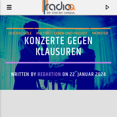
HOCHSCHULE
KULTUR
LEBEN UND FREIZEIT
MÜNSTER
KONZERTE GEGEN
MUSIK
KLAUSUREN
WRITTEN BY
REDAKTION
ON 22. JANUAR 2024
AKTUELLER TRACK
LOVE MAKING
KNEECAP