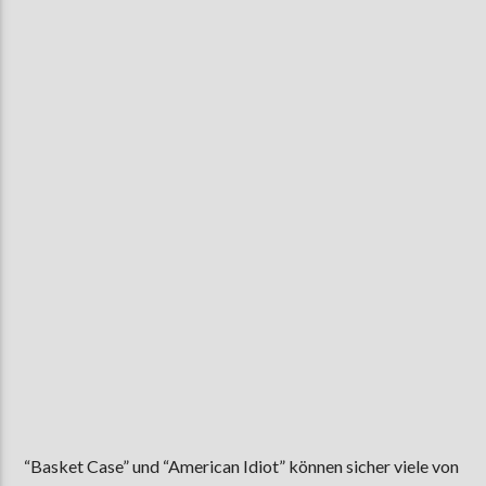
AKTUELLE SENDUNG
MOEBIUS
19:00
24:00
ZU HÖREN IN
Münster
90,9 MHz
Steinfurt
103,9 MHz
“Basket Case” und “American Idiot” können sicher viele von