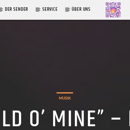
DER SENDER
SERVICE
ÜBER UNS
AKTUELLE SENDUNG
COFFEESHOP
09:00
12:00
MUSIK
ILD O’ MINE” –