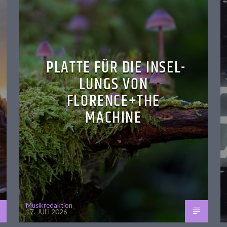
PLATTE FÜR DIE INSEL-
LUNGS VON
FLORENCE+THE
MACHINE
Musikredaktion
17. JULI 2026