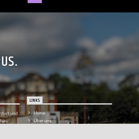
PUS.
LINKS
Home
nfurt und
chau
Über uns
der melde
Impressum & Datenschutzerklärung