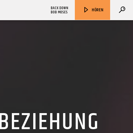
BACK DOWN
HÖREN
BOB MOSES
ZU HÖREN IN
Münster
90,9 MHz
Steinfurt
103,9 MHz
 BEZIEHUNG