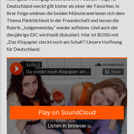
Deutschland weckt gilt bisher als einer der Favoriten. In
ihrer Folge widmen die beiden Münsteranerinnen sich dem
Thema Pünktlichkeit in der Freundschaft und lassen die
AKTUELLE SENDUNG
Rubrik „Judgementday“ wieder aufleben. Und auch der
COFFEESHOP
diesjährige ESC wird heiß diskutiert. Hier ist BOSSI mit
09:00
12:00
„Das Klopapier steckt noch am Schuh“! Unsere Hoffnung
für Deutschland.
ZU HÖREN IN
Münster
90,9 MHz
Steinfurt
103,9 MHz