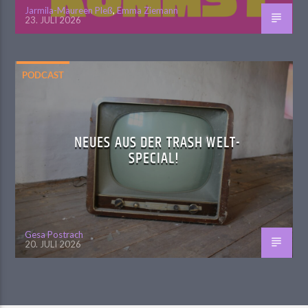
Jarmila-Maureen Pleß
,
Emma Ziemann
23. JULI 2026
PODCAST
NEUES AUS DER TRASH WELT-
SPECIAL!
Gesa Postrach
20. JULI 2026