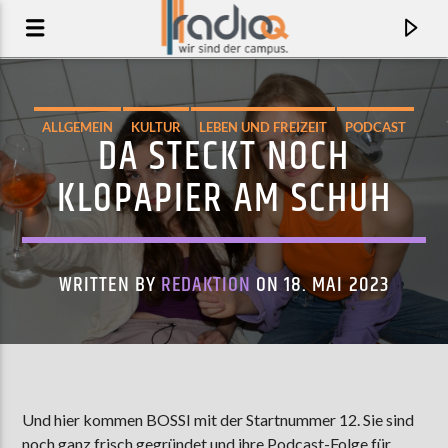
ALLGEMEIN
KULTUR
LEBEN UND FREIZEIT
PODCAST
DA STECKT NOCH
UNTERHALTUNG
KLOPAPIER AM SCHUH
WRITTEN BY
REDAKTION
ON 18. MAI 2023
AKTUELLER TRACK
PRISM
Und hier kommen BOSSI mit der Startnummer 12. Sie sind
SAY SHE SHE
noch ganz frisch gegründet und ihre Podcast-Folge für