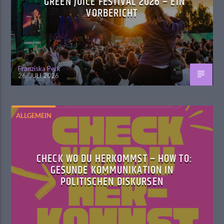
GREEN JUICE FESTIVAL 2026 – EIN
VORBERICHT
Franziska Perk
26. JULI 2026
ALLGEMEIN
CHECK WO DU HERKOMMST – HOW TO:
GESUNDE KOMMUNIKATION IN
POLITISCHEN DISKURSEN