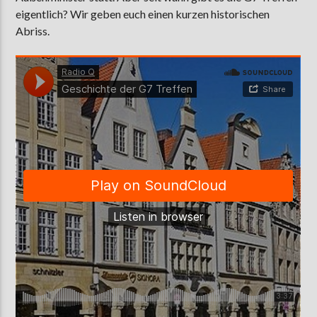
eigentlich? Wir geben euch einen kurzen historischen
Abriss.
AKTUELLE SENDUNG
ABWASCH
18:00
19:00
ZU HÖREN IN
Münster
90,9 MHz
Steinfurt
103,9 MHz