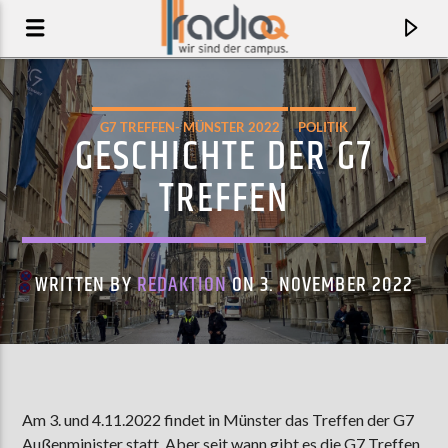
G7 TREFFEN- MÜNSTER 2022
POLITIK
GESCHICHTE DER G7
TREFFEN
WRITTEN BY
REDAKTION
ON 3. NOVEMBER 2022
AKTUELLER TRACK
RUBBERBAND MAN
Am 3. und 4.11.2022 findet in Münster das Treffen der G7
RAYLAND BAXTER
Außenminister statt. Aber seit wann gibt es die G7 Treffen