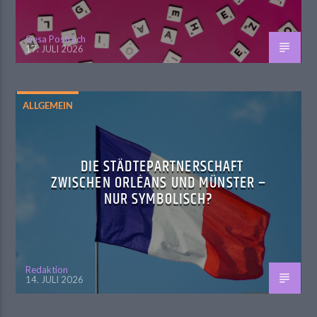
Gesa Postrach
17. JULI 2026
ALLGEMEIN
DIE STÄDTEPARTNERSCHAFT
ZWISCHEN ORLÉANS UND MÜNSTER –
NUR SYMBOLISCH?
Redaktion
14. JULI 2026