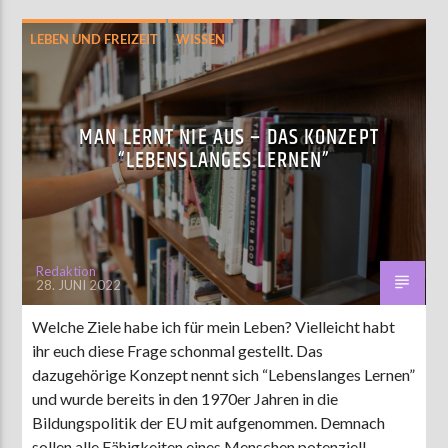
LEBEN UND FREIZEIT
WISSEN
MAN LERNT NIE AUS – DAS KONZEPT
“LEBENSLANGES LERNEN”
Redaktion
28. JUNI 2022
Welche Ziele habe ich für mein Leben? Vielleicht habt
ihr euch diese Frage schonmal gestellt. Das
dazugehörige Konzept nennt sich “Lebenslanges Lernen”
und wurde bereits in den 1970er Jahren in die
Bildungspolitik der EU mit aufgenommen. Demnach
sollen alle Fähigkeiten eines Menschen potenziell