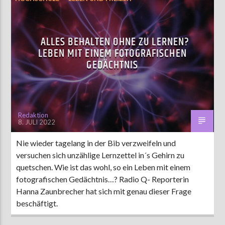
WISSEN
ALLES BEHALTEN OHNE ZU LERNEN?
LEBEN MIT EINEM FOTOGRAFISCHEN
GEDÄCHTNIS
Redaktion
8. JULI 2022
Nie wieder tagelang in der Bib verzweifeln und
versuchen sich unzählige Lernzettel in´s Gehirn zu
quetschen. Wie ist das wohl, so ein Leben mit einem
fotografischen Gedächtnis…? Radio Q- Reporterin
Hanna Zaunbrecher hat sich mit genau dieser Frage
beschäftigt.