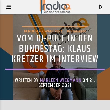
BUNDESTAGSWAHL 2021
INSTAGRAM
VOM DJ-PULT IN DEN
BUNDESTAG: KLAUS
KRETZER IM INTERVIEW
WRITTEN BY
MARLEEN WIEGMANN
ON 21.
SEPTEMBER 2021
AKTUELLER TRACK
LET´S DRIVE FEAT. IZO FITZROY
THE ALLERGIES