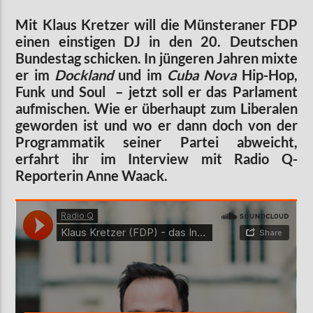
Mit Klaus Kretzer will die Münsteraner FDP
einen einstigen DJ in den 20. Deutschen
Bundestag schicken. In jüngeren Jahren mixte
AKTUELLE SENDUNG
MOEBIUS
er im
Dockland
und im
Cuba Nova
Hip-Hop,
Funk und Soul – jetzt soll er das Parlament
00:00
09:00
aufmischen. Wie er überhaupt zum Liberalen
geworden ist und wo er dann doch von der
Programmatik seiner Partei abweicht,
ZU HÖREN IN
Münster
90,9 MHz
Steinfurt
103,9 MHz
erfahrt ihr im Interview mit Radio Q-
Reporterin Anne Waack.