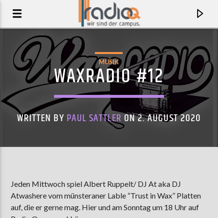
MUSIK
WAXRADIO #12
WRITTEN BY
PAUL SATTLER
ON 2. AUGUST 2020
AKTUELLER TRACK
Jeden Mittwoch spiel Albert Ruppelt/ DJ At aka DJ
Atwashere vom münsteraner Lable “Trust in Wax” Platten
JOE II
auf, die er gerne mag. Hier und am Sonntag um 18 Uhr auf
ELECTRIC EEL SHOCK