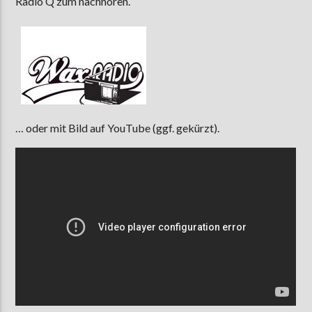
Radio Q zum nachhören.
AKTUELLE SENDUNG
MOEBIUS
12:00
24:00
… oder mit Bild auf YouTube (ggf. gekürzt).
ZU HÖREN IN
Münster
90,9 MHz
Steinfurt
103,9 MHz