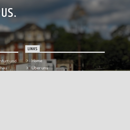
PUS.
LINKS
Home
nfurt und
chau
Über uns
der melde
Impressum & Datenschutzerklärung