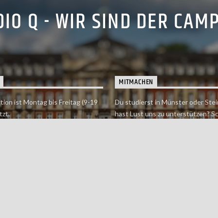
IO Q - WIR SIND DER CAM
MITMACHEN
tion ist Montag bis Freitag (9-19
Du studierst in Münster oder Stei
tzt.
hast Lust uns zu unterstützen? S
 erreichst findet du hier.
einfach in der Redaktion vorbei o
dich bei uns.
Jetzt mitmachen