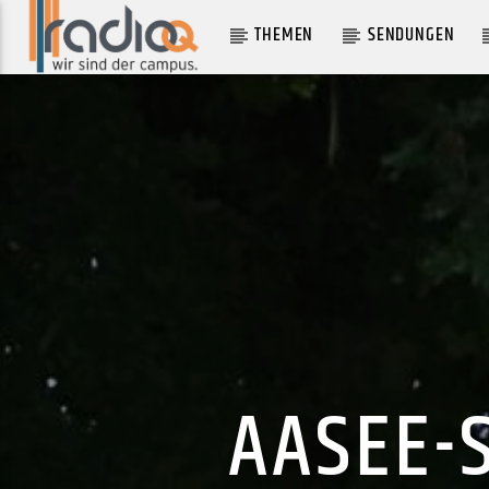
THEMEN
SENDUNGEN
AKTUELLER TRACK
HUNGER SONG
THE MIDDLE EAST
AASEE-