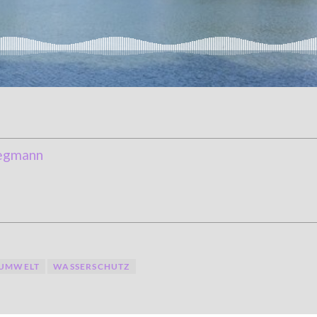
egmann
UMWELT
WASSERSCHUTZ