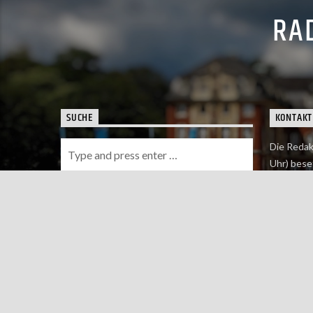
RAD
SUCHE
KONTAKT
Die Redak
Uhr) bese
Wie du uns