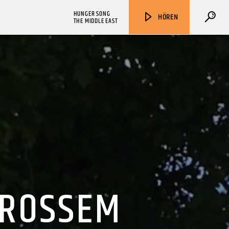
HUNGER SONG
HÖREN
THE MIDDLE EAST
ZU HÖREN IN
Münster
90,9 MHz
Steinfurt
103,9 MHz
OSSEM F