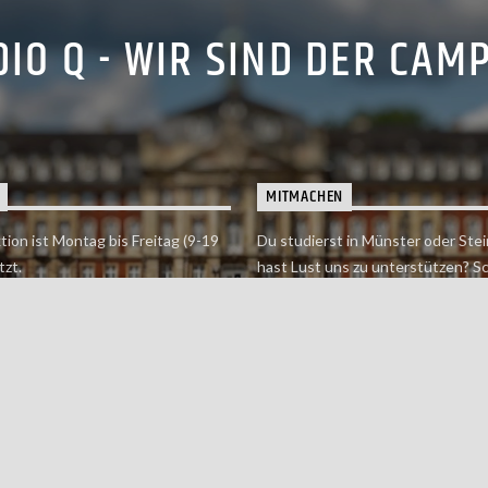
IO Q - WIR SIND DER CAM
MITMACHEN
tion ist Montag bis Freitag (9-19
Du studierst in Münster oder Stei
tzt.
hast Lust uns zu unterstützen? S
 erreichst findet du hier.
einfach in der Redaktion vorbei o
dich bei uns.
Jetzt mitmachen