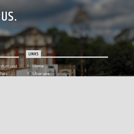
PUS.
LINKS
Home
nfurt und
chau
Über uns
der melde
Impressum & Datenschutzerklärung