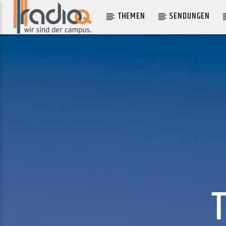
THEMEN
SENDUNGEN
AKTUELLER TRACK
IF I WERE YOU
NOONZY