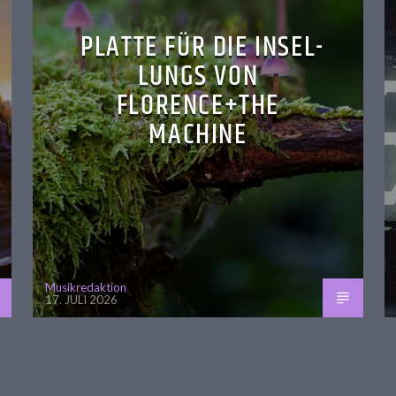
PLATTE FÜR DIE INSEL-
LUNGS VON
FLORENCE+THE
MACHINE
Musikredaktion
17. JULI 2026