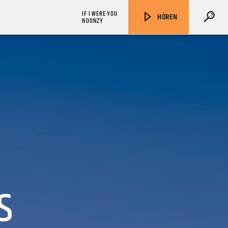
IF I WERE YOU
HÖREN
NOONZY
ZU HÖREN IN
Münster
90,9 MHz
Steinfurt
103,9 MHz
S