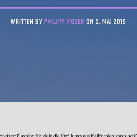
WRITTEN BY
PHILIPP MOSER
ON 6. MAI 2019
tter: Das sind für viele die fünf Jungs aus Kalifornien, das sind fü