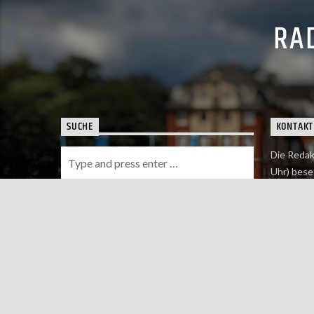
RAD
SUCHE
KONTAKT
Die Redak
Uhr) bese
Wie du uns