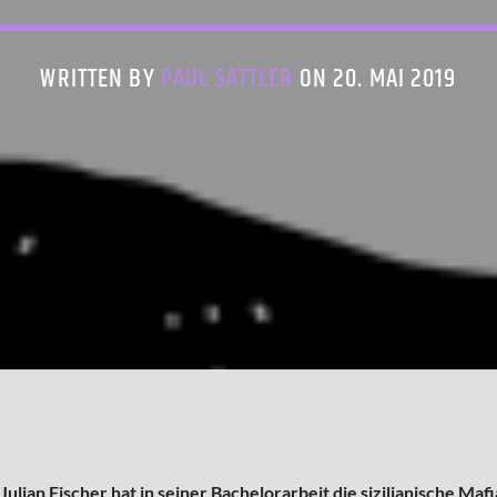
WRITTEN BY
PAUL SATTLER
ON 20. MAI 2019
ulian Fischer hat in seiner Bachelorarbeit die sizilianische Mafi