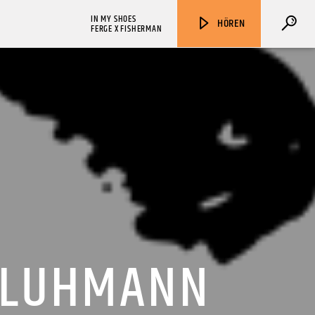
IN MY SHOES
HÖREN
FERGE X FISHERMAN
ZU HÖREN IN
Münster
90,9 MHz
Steinfurt
103,9 MHz
S LUHMANN