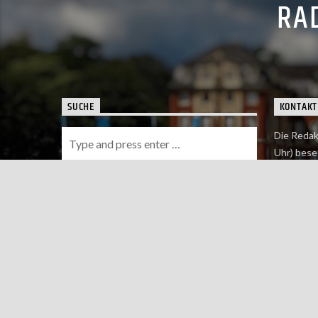
RAD
SUCHE
KONTAKT
Die Redak
Uhr) bese
Wie du uns