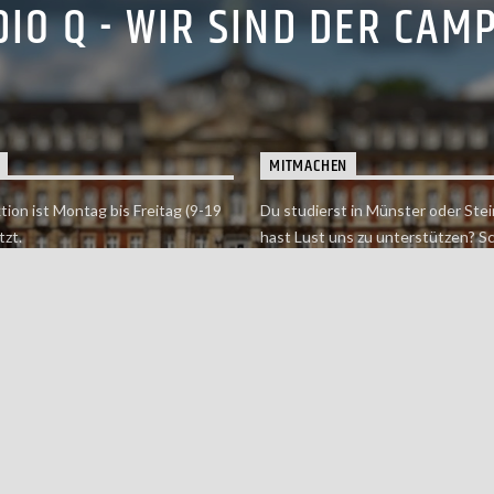
IO Q - WIR SIND DER CAM
MITMACHEN
tion ist Montag bis Freitag (9-19
Du studierst in Münster oder Stei
tzt.
hast Lust uns zu unterstützen? S
 erreichst findet du hier.
einfach in der Redaktion vorbei o
dich bei uns.
Jetzt mitmachen