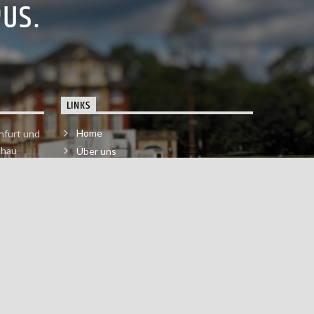
PUS.
LINKS
Home
nfurt und
chau
Über uns
der melde
Impressum & Datenschutzerklärung