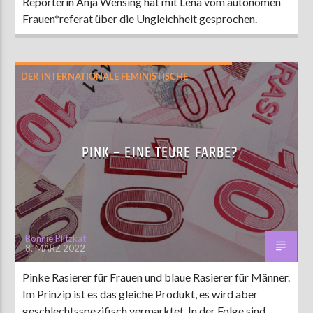
Reporterin Anja Wensing hat mit Lena vom autonomen
Frauen*referat über die Ungleichheit gesprochen.
DER INTERNATIONALE FEMINISTISCHE
KAMPFTAG
PINK – EINE TEURE FARBE?
Bonnie Plitzkat
8. MÄRZ 2022
Pinke Rasierer für Frauen und blaue Rasierer für Männer.
Im Prinzip ist es das gleiche Produkt, es wird aber
geschlechtsspezifisch vermarktet. In der Folge sind