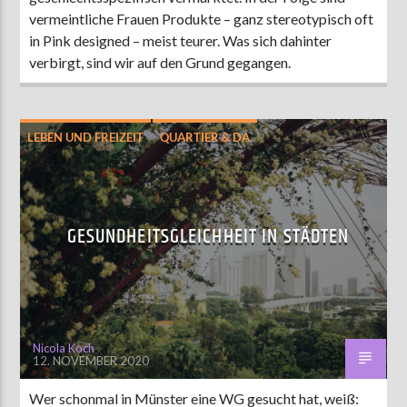
vermeintliche Frauen Produkte – ganz stereotypisch oft
in Pink designed – meist teurer. Was sich dahinter
verbirgt, sind wir auf den Grund gegangen.
LEBEN UND FREIZEIT
QUARTIER & DA
WISSEN
GESUNDHEITSGLEICHHEIT IN STÄDTEN
Nicola Koch
12. NOVEMBER 2020
Wer schonmal in Münster eine WG gesucht hat, weiß: