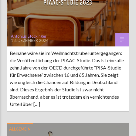
PIAAC-STUDIE 2023
AKTUELLE SENDUNG
MOEBIUS
Antonius Stockinger
18. DEZEMBER 2024
12:00
24:00
Beinahe wäre sie im Weihnachtstrubel untergegangen:
die Veröffentlichung der PIAAC-Studie. Das ist eine alle
ZU HÖREN IN
Münster
90,9 MHz
Steinfurt
103,9 MHz
zehn Jahre von der OECD durchgeführte “PISA-Studie
für Erwachsene” zwischen 16 und 65 Jahren. Sie zeigt,
wie ungleich die Chancen auf Bildung in Deutschland
sind. Dieses Ergebnis der Studie ist zwar nicht
überraschend, aber es ist trotzdem ein vernichtendes
Urteil über […]
ALLGEMEIN