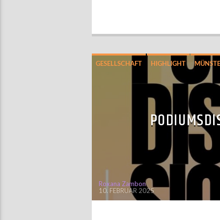
GESELLSCHAFT
HIGHLIGHT
MÜNST
PODIUMSDI
Roxana Zambon
10. FEBRUAR 2025