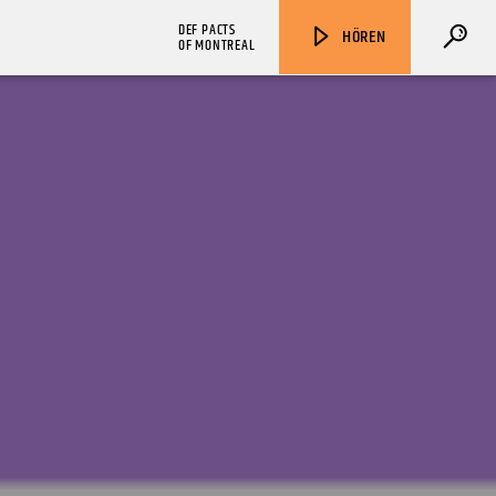
DEF PACTS
HÖREN
OF MONTREAL
ZU HÖREN IN
Münster
90,9 MHz
Steinfurt
103,9 MHz