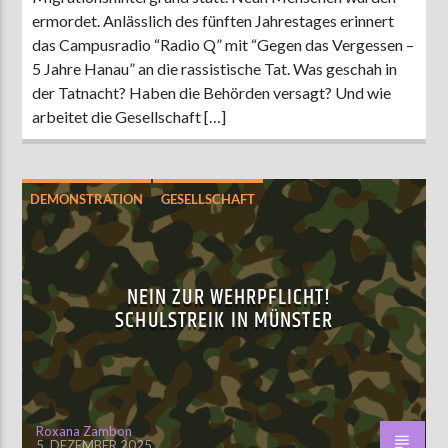
ermordet. Anlässlich des fünften Jahrestages erinnert
das Campusradio “Radio Q” mit “Gegen das Vergessen –
5 Jahre Hanau” an die rassistische Tat. Was geschah in
der Tatnacht? Haben die Behörden versagt? Und wie
arbeitet die Gesellschaft […]
DEMONSTRATION
GESELLSCHAFT
NEIN ZUR WEHRPFLICHT!
SCHULSTREIK IN MÜNSTER
Roxana Zambon
5. DEZEMBER 2025