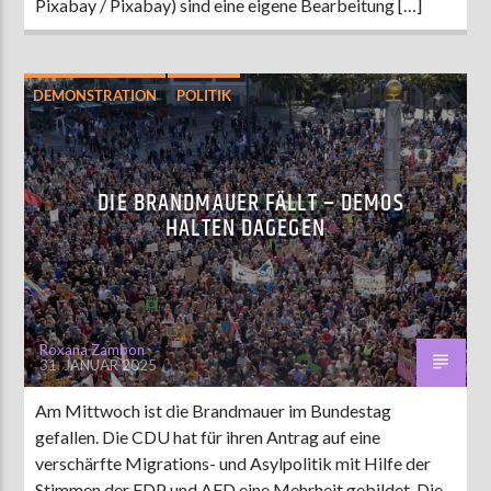
Pixabay / Pixabay) sind eine eigene Bearbeitung […]
DEMONSTRATION
POLITIK
DIE BRANDMAUER FÄLLT – DEMOS
HALTEN DAGEGEN
Roxana Zambon
31. JANUAR 2025
Am Mittwoch ist die Brandmauer im Bundestag
gefallen. Die CDU hat für ihren Antrag auf eine
verschärfte Migrations- und Asylpolitik mit Hilfe der
Stimmen der FDP und AFD eine Mehrheit gebildet. Die