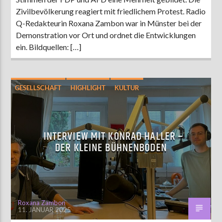
Zivilbevölkerung reagiert mit friedlichem Protest. Radio
Q-Redakteurin Roxana Zambon war in Münster bei der
Demonstration vor Ort und ordnet die Entwicklungen
ein. Bildquellen: […]
GESELLSCHAFT
HIGHLIGHT
KULTUR
POLITIK
INTERVIEW MIT KONRAD HALLER –
DER KLEINE BÜHNENBODEN
Roxana Zambon
11. JANUAR 2025