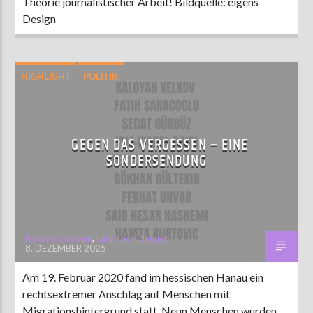
Theorie journalistischer Arbeit! Bildquelle: eigens
Design
HIGHLIGHT
POLITIK
GEGEN DAS VERGESSEN – EINE
SONDERSENDUNG
Roxana Zambon
,
Laura Schildheuer
8. DEZEMBER 2025
Am 19. Februar 2020 fand im hessischen Hanau ein
rechtsextremer Anschlag auf Menschen mit
Migrationshintergrund statt. Neun Menschen wurden