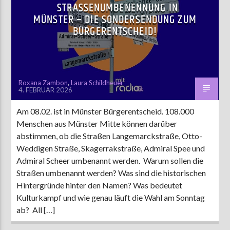
STRASSENUMBENENNUNG IN M
ÜNSTER – DIE SONDERSENDUNG ZUM B
ÜRGERENTSCHEID!
AKTUELLE SENDUNG
MOEBIUS
00:00
09:00
Roxana Zambon
,
Laura Schildheuer
4. FEBRUAR 2026
ZU HÖREN IN
Münster
90,9 MHz
Am 08.02. ist in Münster Bürgerentscheid. 108.000
Steinfurt
103,9 MHz
Menschen aus Münster Mitte können darüber
abstimmen, ob die Straßen Langemarckstraße, Otto-
Weddigen Straße, Skagerrakstraße, Admiral Spee und
Admiral Scheer umbenannt werden. Warum sollen die
Straßen umbenannt werden? Was sind die historischen
Hintergründe hinter den Namen? Was bedeutet
Kulturkampf und wie genau läuft die Wahl am Sonntag
ab? All […]