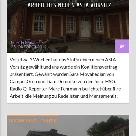
ARBEIT DES NEUEN ASTA VORSITZ
AKTUELLE SENDUNG
ABWASCH
18:00
19:00
Marc Fehrmann
25. OKTOBER 2019
Vor etwa 3 Wochen hat das StuPa einen neuen AStA-
ZU HÖREN IN
Münster
90,9 MHz
Steinfurt
103,9 MHz
Vorsitz gewählt und uns wurde ein Koalitionsvertrag
präsentiert. Gewählt wurden Sara Movahedian von
CampusGrün und Liam Demmke von der Juso-HSG.
Radio Q-Reporter Marc Fehrmann berichtet über ihre
Arbeit, die Meinung zu Redelisten und Mensamenüs.
HOCHSCHULE
POLITIK