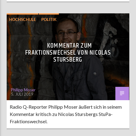
HOCHSCHULE
POLITIK
KOMMENTAR ZUM
FRAKTIONSWECHSEL VON NICOLAS
STURSBERG
Philipp Moser
5. JULI 2019
Radio Q-Reporter Philipp Moser äußert sich in seinem
Kommentar kritisch zu Nicolas Stursbergs StuPa-
Fraktionswechsel.