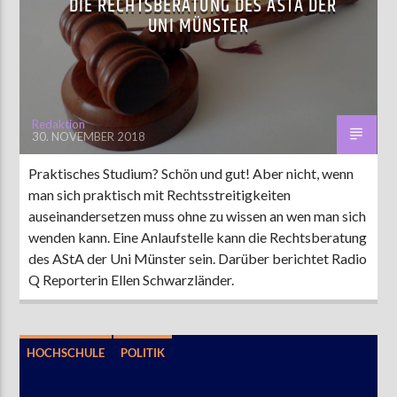
DIE RECHTSBERATUNG DES ASTA DER
UNI MÜNSTER
AKTUELLE SENDUNG
MOEBIUS
00:00
09:00
Redaktion
30. NOVEMBER 2018
Praktisches Studium? Schön und gut! Aber nicht, wenn
ZU HÖREN IN
Münster
90,9 MHz
Steinfurt
103,9 MHz
man sich praktisch mit Rechtsstreitigkeiten
auseinandersetzen muss ohne zu wissen an wen man sich
wenden kann. Eine Anlaufstelle kann die Rechtsberatung
des AStA der Uni Münster sein. Darüber berichtet Radio
Q Reporterin Ellen Schwarzländer.
HOCHSCHULE
POLITIK