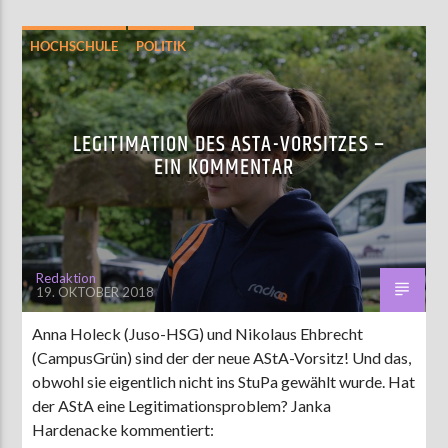
HOCHSCHULE
POLITIK
LEGITIMATION DES ASTA-VORSITZES –
EIN KOMMENTAR
Redaktion
19. OKTOBER 2018
Anna Holeck (Juso-HSG) und Nikolaus Ehbrecht
(CampusGrün) sind der der neue AStA-Vorsitz! Und das,
obwohl sie eigentlich nicht ins StuPa gewählt wurde. Hat
der AStA eine Legitimationsproblem? Janka
Hardenacke kommentiert: