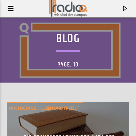
BLOG
PAGE: 10
HOCHSCHULE
LEBEN UND FREIZEIT
AKTUELLER TRACK
THESE HABITS (LEXY REMIX)
OLIVER KOLETZKI FEAT. PYUR