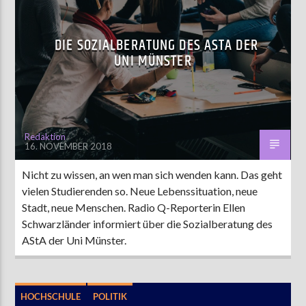
DIE SOZIALBERATUNG DES ASTA DER
UNI MÜNSTER
Redaktion
16. NOVEMBER 2018
Nicht zu wissen, an wen man sich wenden kann. Das geht
vielen Studierenden so. Neue Lebenssituation, neue
Stadt, neue Menschen. Radio Q-Reporterin Ellen
Schwarzländer informiert über die Sozialberatung des
AStA der Uni Münster.
HOCHSCHULE
POLITIK