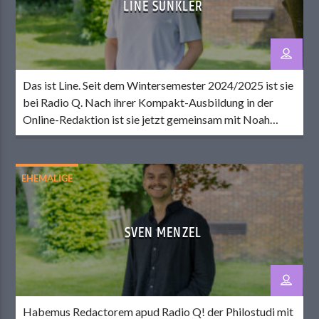
LINE SÜNKLER
Das ist Line. Seit dem Wintersemester 2024/2025 ist sie
bei Radio Q. Nach ihrer Kompakt-Ausbildung in der
Online-Redaktion ist sie jetzt gemeinsam mit Noah
Online-CvD am Dienstag. Abseits des Senders dreht
sich bei Line vieles um Sport. Sie spielt leidenschaftlich
Handball, Fußball und Volleyball, schaut aber auch
EHEMALIGE
sonst (fast) jede Sportart, die im Fernsehen läuft […]
SVEN MENZEL
Habemus Redactorem apud Radio Q! der Philostudi mit