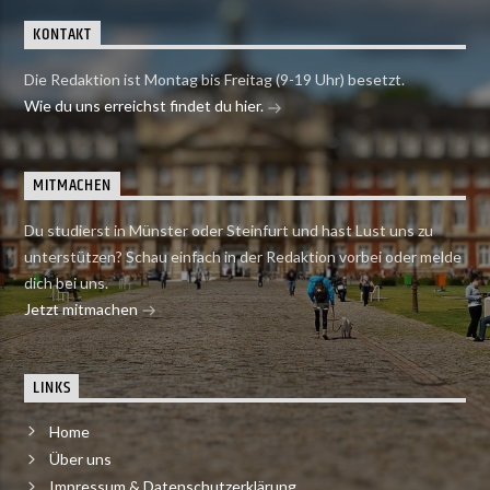
KONTAKT
Die Redaktion ist Montag bis Freitag (9-19 Uhr) besetzt.
Wie du uns erreichst findet du hier.
MITMACHEN
Du studierst in Münster oder Steinfurt und hast Lust uns zu
unterstützen? Schau einfach in der Redaktion vorbei oder melde
dich bei uns.
Jetzt mitmachen
LINKS
Home
Über uns
Impressum & Datenschutzerklärung