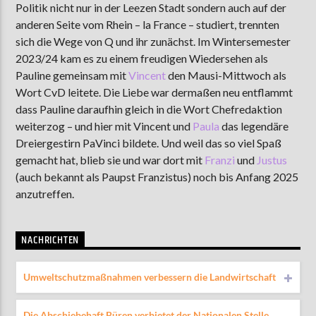
Politik nicht nur in der Leezen Stadt sondern auch auf der
anderen Seite vom Rhein – la France – studiert, trennten
sich die Wege von Q und ihr zunächst. Im Wintersemester
AKTUELLE SENDUNG
2023/24 kam es zu einem freudigen Wiedersehen als
MOEBIUS
Pauline gemeinsam mit
Vincent
den Mausi-Mittwoch als
Wort CvD leitete. Die Liebe war dermaßen neu entflammt
12:00
18:00
dass Pauline daraufhin gleich in die Wort Chefredaktion
weiterzog – und hier mit Vincent und
Paula
das legendäre
Dreiergestirn PaVinci bildete. Und weil das so viel Spaß
ZU HÖREN IN
Münster
90,9 MHz
Steinfurt
103,9 MHz
gemacht hat, blieb sie und war dort mit
Franzi
und
Justus
(auch bekannt als Paupst Franzistus) noch bis Anfang 2025
anzutreffen.
NACHRICHTEN
Umweltschutzmaßnahmen verbessern die Landwirtschaft
Die Abschiebehaft Büren verbietet der Nationalen Stelle