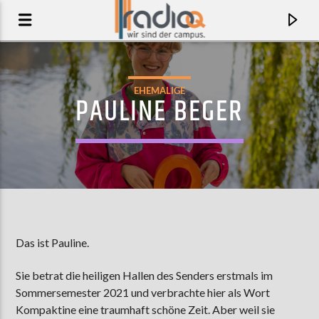
EHEMALIGE
PAULINE BEGER
Das ist Pauline.
AKTUELLER TRACK
Sie betrat die heiligen Hallen des Senders erstmals im
NOTHING IS SAFE (REMX)
Sommersemester 2021 und verbrachte hier als Wort
CLIPPING. & JONATHAN SNIPES
Kompaktine eine traumhaft schöne Zeit. Aber weil sie