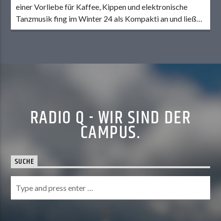
einer Vorliebe für Kaffee, Kippen und elektronische
Tanzmusik fing im Winter 24 als Kompakti an und ließ
regelmäßig den Speichel im Mund zusammenlaufen bei
appetitanregenden Lesungen des Mensaplans. Schon ein
Semester später ist er Dienstags-CvD. Frei nach dem
Motto „Nulla Dies Sine Beitrag“ bearbeitet er mal das
[…]
RADIO Q - WIR SIND DER
CAMPUS.
SUCHE