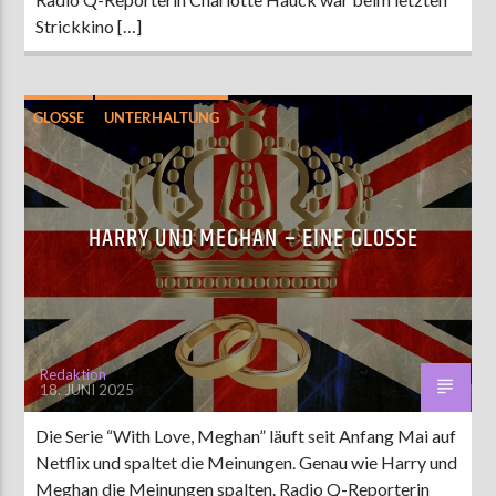
Strickkino […]
GLOSSE
UNTERHALTUNG
HARRY UND MEGHAN – EINE GLOSSE
Redaktion
18. JUNI 2025
Die Serie “With Love, Meghan” läuft seit Anfang Mai auf
Netflix und spaltet die Meinungen. Genau wie Harry und
Meghan die Meinungen spalten. Radio Q-Reporterin