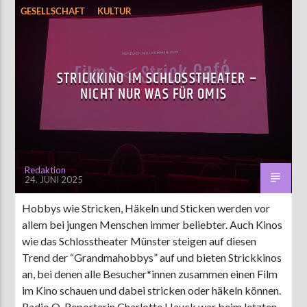
GESELLSCHAFT
KULTUR
LEBEN UND FREIZEIT
MÜNSTER
UNTERHALTUNG
STRICKKINO IM SCHLOSSTHEATER –
NICHT NUR WAS FÜR OMIS
Redaktion
24. JUNI 2025
Hobbys wie Stricken, Häkeln und Sticken werden vor
allem bei jungen Menschen immer beliebter. Auch Kinos
wie das Schlosstheater Münster steigen auf diesen
Trend der “Grandmahobbys” auf und bieten Strickkinos
an, bei denen alle Besucher*innen zusammen einen Film
im Kino schauen und dabei stricken oder häkeln können.
Radio Q-Reporterin Charlotte Hauck war beim letzten