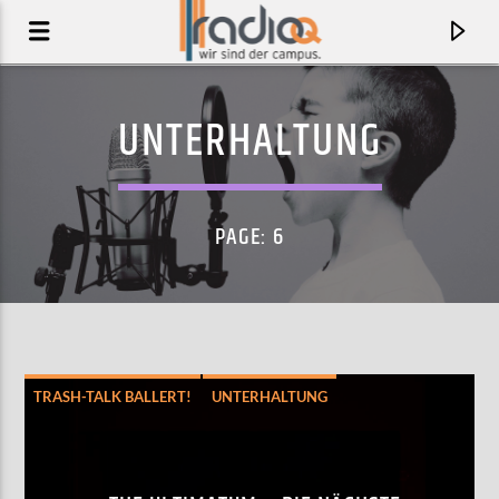
UNTERHALTUNG
PAGE: 6
TRASH-TALK BALLERT!
UNTERHALTUNG
AKTUELLER TRACK
IF I WERE YOU
NOONZY