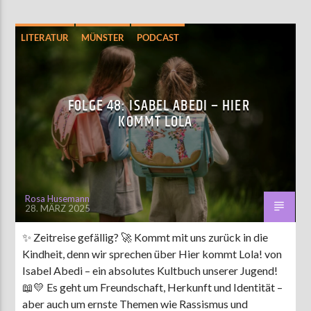
LITERATUR
MÜNSTER
PODCAST
UNTERHALTUNG
FOLGE 48: ISABEL ABEDI – HIER
KOMMT LOLA
Rosa Husemann
28. MÄRZ 2025
✨ Zeitreise gefällig? 🚀 Kommt mit uns zurück in die
Kindheit, denn wir sprechen über Hier kommt Lola! von
Isabel Abedi – ein absolutes Kultbuch unserer Jugend!
📖💛 Es geht um Freundschaft, Herkunft und Identität –
aber auch um ernste Themen wie Rassismus und