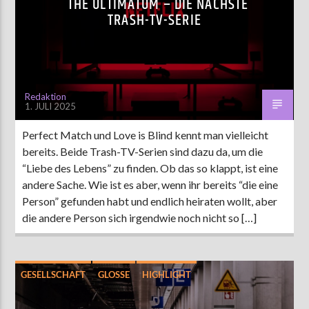
THE ULTIMATUM – DIE NÄCHSTE
TRASH-TV-SERIE
AKTUELLE SENDUNG
MOEBIUS
12:00
24:00
Redaktion
1. JULI 2025
Perfect Match und Love is Blind kennt man vielleicht
ZU HÖREN IN
Münster
90,9 MHz
Steinfurt
103,9 MHz
bereits. Beide Trash-TV-Serien sind dazu da, um die
“Liebe des Lebens” zu finden. Ob das so klappt, ist eine
andere Sache. Wie ist es aber, wenn ihr bereits “die eine
Person” gefunden habt und endlich heiraten wollt, aber
die andere Person sich irgendwie noch nicht so […]
GESELLSCHAFT
GLOSSE
HIGHLIGHT
MÜNSTER
POLITIK
UNTERHALTUNG