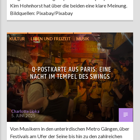
Kim Hohnhorst hat über die beiden eine klare Meinung.
Bildquellen: Pixabay/Pixabay
KULTUR
LEBEN UND FREIZEIT
MUSIK
UNTERHALTUNG
Q-POSTKARTE AUS PARIS: EINE
NACHT IM TEMPEL DES SWINGS
Charlotte Lipka
5. JUNI 2025
Von Musikern in den unterirdischen Metro Gängen, über
Festivals am Ufer der Seine bis hin zu den zahlreichen