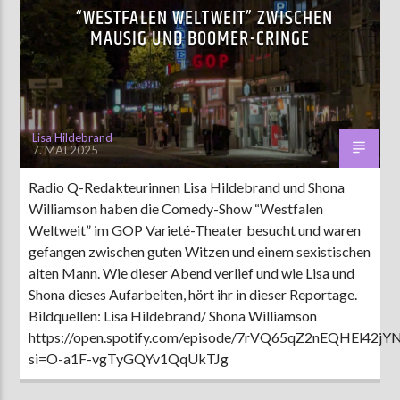
“WESTFALEN WELTWEIT” ZWISCHEN
MAUSIG UND BOOMER-CRINGE
Lisa Hildebrand
7. MAI 2025
Radio Q-Redakteurinnen Lisa Hildebrand und Shona
Williamson haben die Comedy-Show “Westfalen
Weltweit” im GOP Varieté-Theater besucht und waren
gefangen zwischen guten Witzen und einem sexistischen
alten Mann. Wie dieser Abend verlief und wie Lisa und
Shona dieses Aufarbeiten, hört ihr in dieser Reportage.
Bildquellen: Lisa Hildebrand/ Shona Williamson
https://open.spotify.com/episode/7rVQ65qZ2nEQHEl42j
si=O-a1F-vgTyGQYv1QqUkTJg