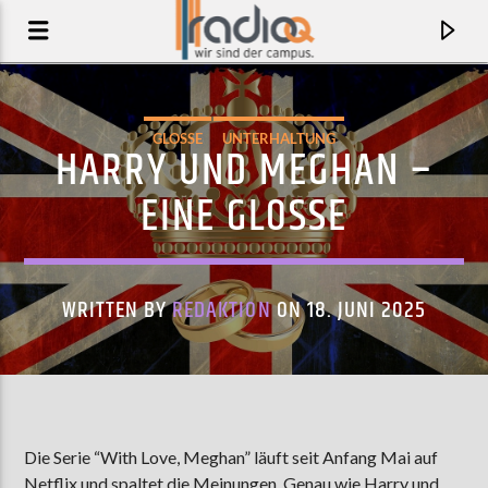
GLOSSE
UNTERHALTUNG
HARRY UND MEGHAN –
EINE GLOSSE
WRITTEN BY
REDAKTION
ON 18. JUNI 2025
AKTUELLER TRACK
BIRD OF SPACE
Die Serie “With Love, Meghan” läuft seit Anfang Mai auf
JOSÉ JAMES
Netflix und spaltet die Meinungen. Genau wie Harry und