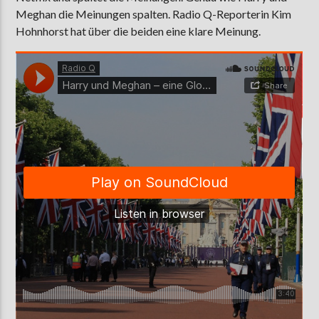
Meghan die Meinungen spalten. Radio Q-Reporterin Kim
Hohnhorst hat über die beiden eine klare Meinung.
AKTUELLE SENDUNG
MOEBIUS
12:00
24:00
ZU HÖREN IN
Münster
90,9 MHz
Steinfurt
103,9 MHz