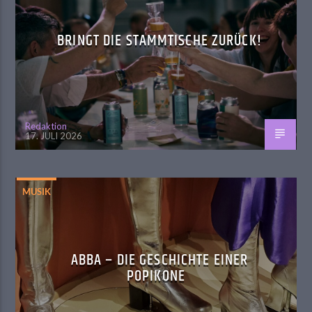
BRINGT DIE STAMMTISCHE ZURÜCK!
Redaktion
17. JULI 2026
MUSIK
ABBA – DIE GESCHICHTE EINER
POPIKONE